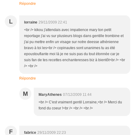
Répondre
L
lorraine
29/11/2009 22:41
<br /> kikou j'attendais avec impatience mary ton petit
reportage j'ai vu sur plusieurs blogs dans gentille trombine et
j'ai pu mettre enfin un visage sur notre deesse athénienne
bravo à toi les<br /> copinautes sont unanimes tu as été
epoustouflante moi là je ne suis pas du tout étonnée car je
suis fan de tes recettes enchanteresses biz à bientôt<br /> <br
/> <br />
Répondre
M
MaryAthenes
07/12/2009 11:44
<br /> C'est vraiment gentil Lorraine,<br /> Merci du
fond du coeur !<br /> <br /> <br />
F
fabrice
29/11/2009 22:23