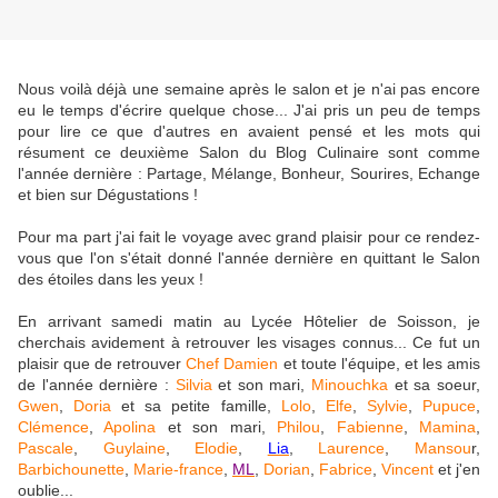
Nous voilà déjà une semaine après le salon et je n'ai pas encore
eu le temps d'écrire quelque chose... J'ai pris un peu de temps
pour lire ce que d'autres en avaient pensé et les mots qui
résument ce deuxième Salon du Blog Culinaire sont comme
l'année dernière : Partage, Mélange, Bonheur, Sourires, Echange
et bien sur Dégustations !
Pour ma part j'ai fait le voyage avec grand plaisir pour ce rendez-
vous que l'on s'était donné l'année dernière en quittant le Salon
des étoiles dans les yeux !
En arrivant samedi matin au Lycée Hôtelier de Soisson, je
cherchais avidement à retrouver les visages connus... Ce fut un
plaisir que de retrouver
Chef Damien
et toute l'équipe, et les amis
de l'année dernière :
Silvia
et son mari,
Minouchka
et sa soeur,
Gwen
,
Doria
et sa petite famille,
Lolo
,
Elfe
,
Sylvie
,
Pupuce
,
Clémence
,
Apolina
et son mari,
Philou
,
Fabienne
,
Mamina
,
Pascale
,
Guylaine
,
Elodie
,
Lia
,
Laurence
,
Mansou
r,
Barbichounette
,
Marie-france
,
ML
,
Dorian
,
Fabrice
,
Vincent
et j'en
oublie...