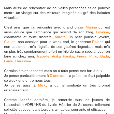
Mais aussi de rencontrer de nouvelles personnes et de pouvoir
mettre un visage sur des visiteurs imaginés au gré des balades
virtuelles !
C'est ainsi que j'ai rencontré avec grand plaisir
Marina
qui est
aussi douce que l'ambiance qui ressort de son blog,
Emeline
,
charmante et toute discrète,
Aurore
, un petit poussin joyeux,
Claude
, son accolyte pour le week end, le généreux
Roland
qui
non seulement m'a régalée de ses gaufres liégeoises mais m'a
en plus très spontanément offert un kilo de sucre spécial pour en
faire ici chez moi,
Isabelle
,
Anika Panika
,
Pierre
,
Philo
,
Dada
,
Lamu
,
Géraldine
...
Certains étaient absents mais on a tous pensé très fort à eux.
Je pense particulièrement à
Diane
dont la présence était palpable
ce week end entre nous tous.
Je pense aussi à
Micky
à qui je souhaite un très prompt
rétablissement.
Comme l'année dernière, je remercie tous les jeunes de
l'association ADELYHS du Lycée Hôtelier de Soissons, tellement
sollicités et cependant toujours aimables, souriants et efficaces.