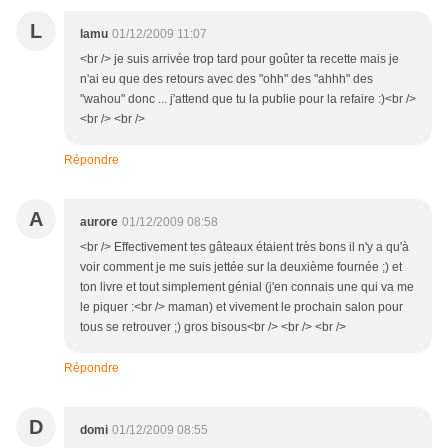
L
lamu
01/12/2009 11:07
<br /> je suis arrivée trop tard pour goûter ta recette mais je
n'ai eu que des retours avec des "ohh" des "ahhh" des
"wahou" donc ... j'attend que tu la publie pour la refaire :)<br />
<br /> <br />
Répondre
A
aurore
01/12/2009 08:58
<br /> Effectivement tes gâteaux étaient très bons il n'y a qu'à
voir comment je me suis jettée sur la deuxième fournée ;) et
ton livre et tout simplement génial (j'en connais une qui va me
le piquer :<br /> maman) et vivement le prochain salon pour
tous se retrouver ;) gros bisous<br /> <br /> <br />
Répondre
D
domi
01/12/2009 08:55