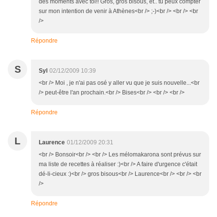
des moments avec toi!! Gros, gros bisous, et.. tu peux compter
sur mon intention de venir à Athènes<br /> ;-)<br /> <br /> <br
/>
Répondre
S
Syl
02/12/2009 10:39
<br /> Moi , je n'ai pas osé y aller vu que je suis nouvelle...<br
/> peut-être l'an prochain.<br /> Bises<br /> <br /> <br />
Répondre
L
Laurence
01/12/2009 20:31
<br /> Bonsoir<br /> <br /> Les mélomakarona sont prévus sur
ma liste de recettes à réaliser :)<br /> A faire d'urgence c'était
dé-li-cieux :)<br /> gros bisous<br /> Laurence<br /> <br /> <br
/>
Répondre