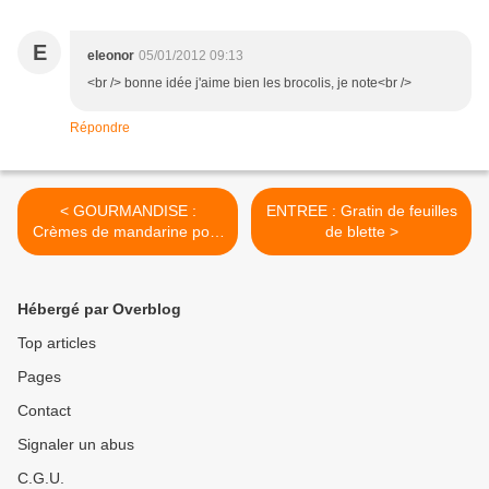
E
eleonor
05/01/2012 09:13
<br /> bonne idée j'aime bien les brocolis, je note<br />
Répondre
< GOURMANDISE :
ENTREE : Gratin de feuilles
Crèmes de mandarine pour
de blette >
petits et grands
Hébergé par Overblog
Top articles
Pages
Contact
Signaler un abus
C.G.U.