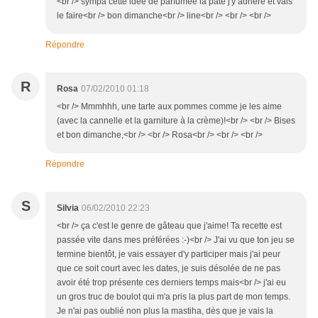
<br /> sympa cette idée de parfumée la pâte j'y adhère et vais
le faire<br /> bon dimanche<br /> line<br /> <br /> <br />
Répondre
R
Rosa
07/02/2010 01:18
<br /> Mmmhhh, une tarte aux pommes comme je les aime
(avec la cannelle et la garniture à la crème)!<br /> <br /> Bises
et bon dimanche,<br /> <br /> Rosa<br /> <br /> <br />
Répondre
S
Silvia
06/02/2010 22:23
<br /> ça c'est le genre de gâteau que j'aime! Ta recette est
passée vite dans mes préférées :-)<br /> J'ai vu que ton jeu se
termine bientôt, je vais essayer d'y participer mais j'ai peur
que ce soit court avec les dates, je suis désolée de ne pas
avoir été trop présente ces derniers temps mais<br /> j'ai eu
un gros truc de boulot qui m'a pris la plus part de mon temps.
Je n'ai pas oublié non plus la mastiha, dès que je vais la