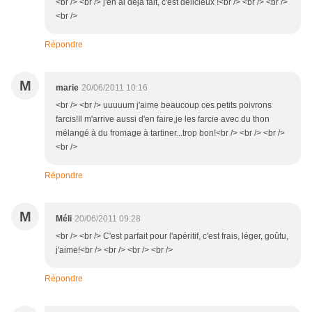
<br /> <br /> j'en ai déjà fait, c'est délicieux !<br /> <br /> <br />
<br />
Répondre
M
marie
20/06/2011 10:16
<br /> <br /> uuuuum j'aime beaucoup ces petits poivrons
farcis!Il m'arrive aussi d'en faire,je les farcie avec du thon
mélangé à du fromage à tartiner...trop bon!<br /> <br /> <br />
<br />
Répondre
M
Méli
20/06/2011 09:28
<br /> <br /> C'est parfait pour l'apéritif, c'est frais, léger, goûtu,
j'aime!<br /> <br /> <br /> <br />
Répondre