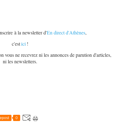
scrire à la newsletter d'
En direct d'Athènes
,
c'est
ici
!
on vous ne recevrez ni les annonces de parution d'articles,
ni les newsletters.
epost
0