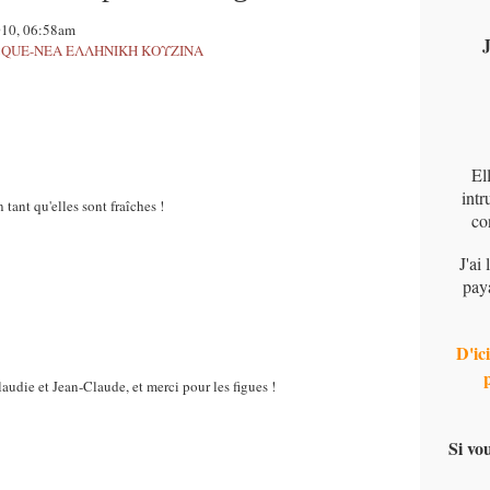
010, 06:58am
J
CQUE-ΝΕΑ ΕΛΛΗΝΙΚΗ ΚΟΥΖΙΝΑ
El
intr
 tant qu'elles sont fraîches !
co
J'ai
pay
D'ici
audie et Jean-Claude, et merci pour les figues !
Si vo