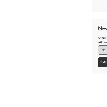
New
Abonne
article
Email