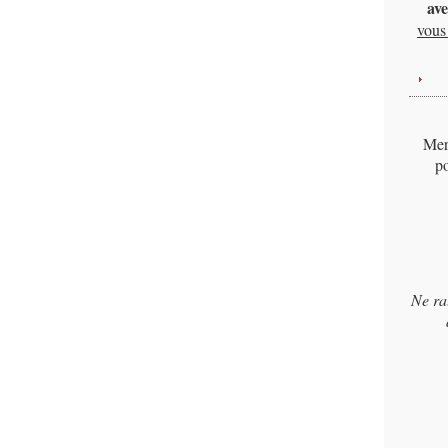
ave
vous 
Merc
po
Ne ra