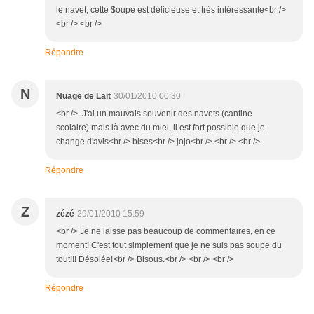
le navet, cette $oupe est délicieuse et très intéressante<br />
<br /> <br />
Répondre
N
Nuage de Lait
30/01/2010 00:30
<br /> J'ai un mauvais souvenir des navets (cantine
scolaire) mais là avec du miel, il est fort possible que je
change d'avis<br /> bises<br /> jojo<br /> <br /> <br />
Répondre
Z
zézé
29/01/2010 15:59
<br /> Je ne laisse pas beaucoup de commentaires, en ce
moment! C'est tout simplement que je ne suis pas soupe du
tout!!! Désolée!<br /> Bisous.<br /> <br /> <br />
Répondre