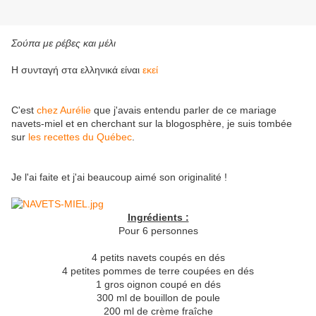
Σούπα με ρέβες και μέλι
Η συνταγή στα ελληνικά είναι
εκεί
C'est
chez Aurélie
que j'avais entendu parler de ce mariage
navets-miel et en cherchant sur la blogosphère, je suis tombée
sur
les recettes du Québec
.
Je l'ai faite et j'ai beaucoup aimé son originalité !
Ingrédients :
Pour 6 personnes
4 petits navets coupés en dés
4 petites pommes de terre coupées en dés
1 gros oignon coupé en dés
300 ml de bouillon de poule
200 ml de crème fraîche