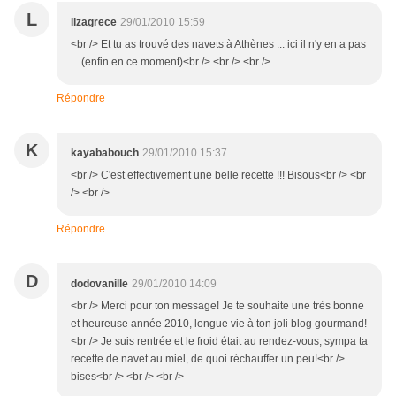
L
lizagrece
29/01/2010 15:59
<br /> Et tu as trouvé des navets à Athènes ... ici il n'y en a pas
... (enfin en ce moment)<br /> <br /> <br />
Répondre
K
kayababouch
29/01/2010 15:37
<br /> C'est effectivement une belle recette !!! Bisous<br /> <br
/> <br />
Répondre
D
dodovanille
29/01/2010 14:09
<br /> Merci pour ton message! Je te souhaite une très bonne
et heureuse année 2010, longue vie à ton joli blog gourmand!
<br /> Je suis rentrée et le froid était au rendez-vous, sympa ta
recette de navet au miel, de quoi réchauffer un peu!<br />
bises<br /> <br /> <br />