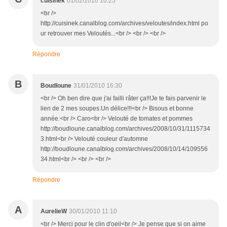
cuisinek
01/02/2010 10:25
<br />
http://cuisinek.canalblog.com/archives/veloutes/index.html po
ur retrouver mes Veloutés...<br /> <br /> <br />
Répondre
B
Boudloune
31/01/2010 16:30
<br /> Oh ben dire que j'ai failli râter ça!!!Je te fais parvenir le
lien de 2 mes soupes.Un délice!!!<br /> Bisous et bonne
année.<br /> Caro<br /> Velouté de tomates et pommes
http://boudloune.canalblog.com/archives/2008/10/31/1115734
3.html<br /> Velouté couleur d'automne
http://boudloune.canalblog.com/archives/2008/10/14/109556
34.html<br /> <br /> <br />
Répondre
A
AurelieW
30/01/2010 11:10
<br /> Merci pour le clin d'oeil<br /> Je pense que si on aime