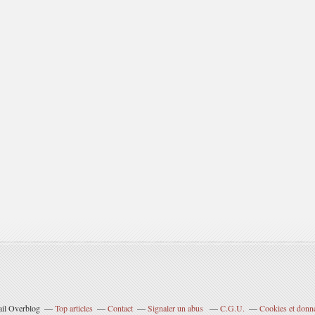
ail Overblog
Top articles
Contact
Signaler un abus
C.G.U.
Cookies et donn