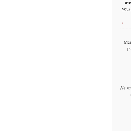
ave
vous 
Merc
po
Ne ra