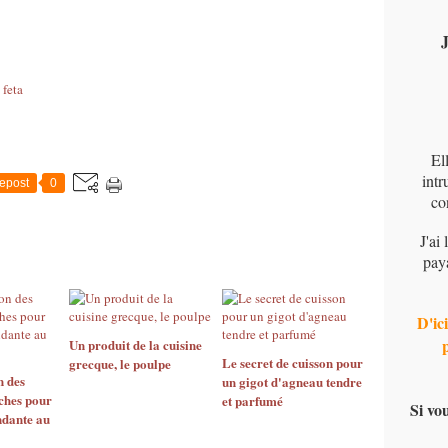
J
 feta
El
intr
epost
0
co
J'ai
pay
D'ici
Un produit de la cuisine
Le secret de cuisson pour
grecque, le poulpe
n des
un gigot d'agneau tendre
iches pour
et parfumé
Si vo
ndante au