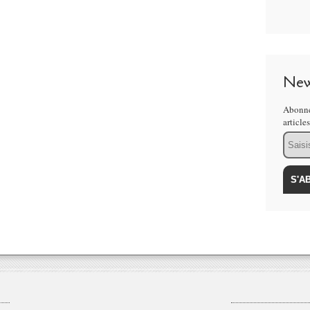
New
Abonne
article
Email