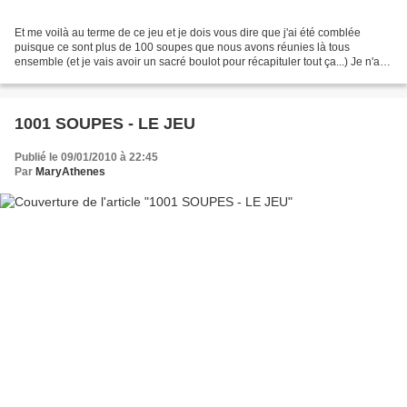
Et me voilà au terme de ce jeu et je dois vous dire que j'ai été comblée
puisque ce sont plus de 100 soupes que nous avons réunies là tous
ensemble (et je vais avoir un sacré boulot pour récapituler tout ça...) Je n'ai
pas encore eu l'occasion de les...
1001 SOUPES - LE JEU
Publié le 09/01/2010 à 22:45
Par
MaryAthenes