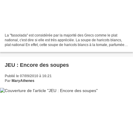
La "fassolada" est considérée par la majorité des Grecs comme le plat
national, c'est dire si elle est très appréciée. La soupe de haricots blancs,
plat national En effet, cette soupe de haricots blancs à la tomate, parfumée
au céleri est portée au titre...
JEU : Encore des soupes
Publié le 07/09/2010 à 16:21
Par
MaryAthenes