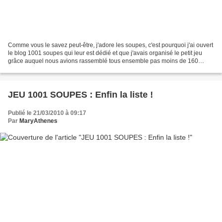
Comme vous le savez peut-être, j'adore les soupes, c'est pourquoi j'ai ouvert
le blog 1001 soupes qui leur est dédié et que j'avais organisé le petit jeu
grâce auquel nous avions rassemblé tous ensemble pas moins de 160
recettes de soupes !!! Je vous...
JEU 1001 SOUPES : Enfin la liste !
Publié le 21/03/2010 à 09:17
Par
MaryAthenes