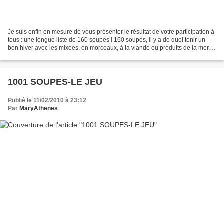
Je suis enfin en mesure de vous présenter le résultat de votre participation à
tous : une longue liste de 160 soupes ! 160 soupes, il y a de quoi tenir un
bon hiver avec les mixées, en morceaux, à la viande ou produits de la mer...,
et de quoi se rafraîchir...
1001 SOUPES-LE JEU
Publié le 11/02/2010 à 23:12
Par
MaryAthenes