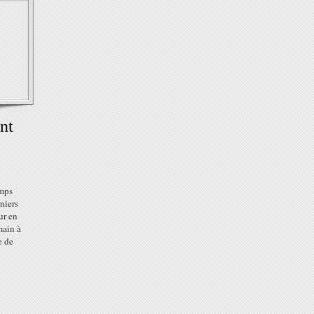
nt
emps
niers
ur en
main à
e de