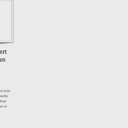
ert
ous
si loin
nelle
obait
es et