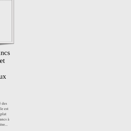
ancs
et
eux
é des
le est
 plat
lancs à
tre...