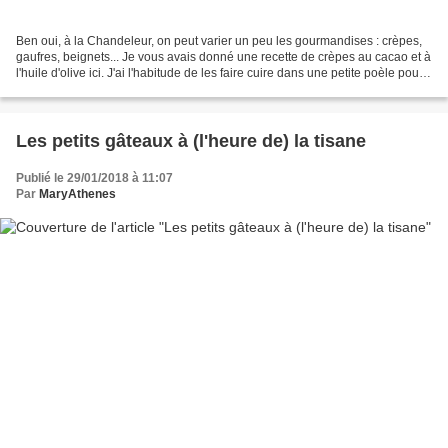
Ben oui, à la Chandeleur, on peut varier un peu les gourmandises : crèpes,
gaufres, beignets... Je vous avais donné une recette de crèpes au cacao et à
l'huile d'olive ici. J'ai l'habitude de les faire cuire dans une petite poèle pour
avoir des crèpes...
Les petits gâteaux à (l'heure de) la tisane
Publié le 29/01/2018 à 11:07
Par
MaryAthenes