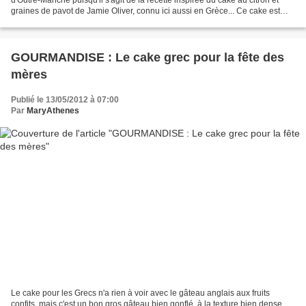
graines de pavot de Jamie Oliver, connu ici aussi en Grèce... Ce cake est
parfait, avec son glaçage acidulé,...
GOURMANDISE : Le cake grec pour la fête des
mères
Publié le 13/05/2012 à 07:00
Par
MaryAthenes
Le cake pour les Grecs n'a rien à voir avec le gâteau anglais aux fruits
confits, mais c'est un bon gros gâteau bien gonflé, à la texture bien dense,