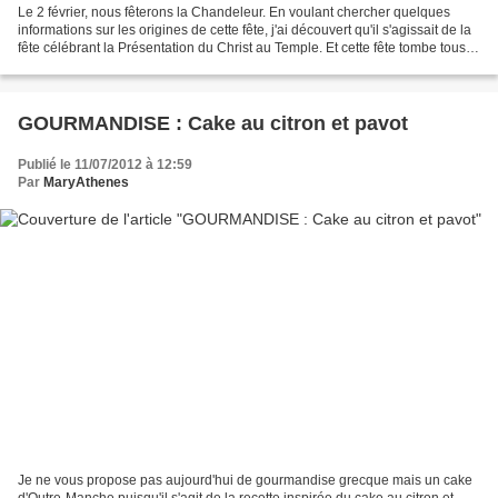
Le 2 février, nous fêterons la Chandeleur. En voulant chercher quelques
informations sur les origines de cette fête, j'ai découvert qu'il s'agissait de la
fête célébrant la Présentation du Christ au Temple. Et cette fête tombe tous
les ans à la même date...
GOURMANDISE : Cake au citron et pavot
Publié le 11/07/2012 à 12:59
Par
MaryAthenes
Je ne vous propose pas aujourd'hui de gourmandise grecque mais un cake
d'Outre-Manche puisqu'il s'agit de la recette inspirée du cake au citron et