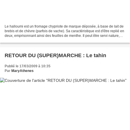
Le halloumi est un fromage chypriote de marque déposée, à base de lait de
brebis et de chèvre (parfois de vache). Sa caractéristique est d'être replié en
deux, emprisonnant ainsi des feuilles de menthe. Il peut être servi nature,
grillé ou frit. Les Chypriotes...
RETOUR DU (SUPER)MARCHE : Le tahin
Publié le 17/03/2009 à 10:35
Par
MaryAthenes