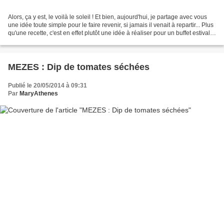
Alors, ça y est, le voilà le soleil ! Et bien, aujourd'hui, je partage avec vous
une idée toute simple pour le faire revenir, si jamais il venait à repartir... Plus
qu'une recette, c'est en effet plutôt une idée à réaliser pour un buffet estival,
quand...
MEZES : Dip de tomates séchées
Publié le 20/05/2014 à 09:31
Par
MaryAthenes