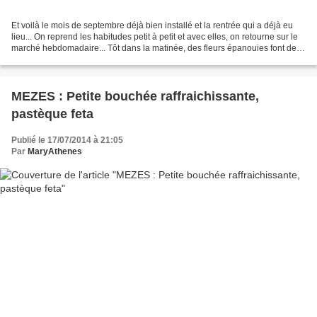
Et voilà le mois de septembre déjà bien installé et la rentrée qui a déjà eu
lieu... On reprend les habitudes petit à petit et avec elles, on retourne sur le
marché hebdomadaire... Tôt dans la matinée, des fleurs épanouies font de
l'oeil au passant......
MEZES : Petite bouchée raffraichissante,
pastèque feta
Publié le 17/07/2014 à 21:05
Par
MaryAthenes