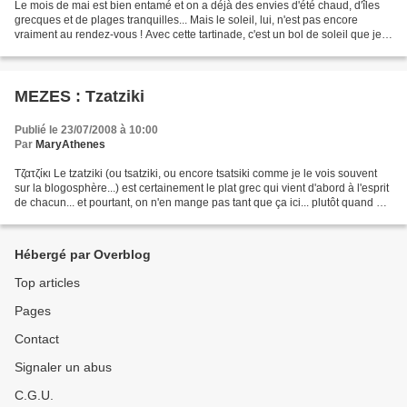
Le mois de mai est bien entamé et on a déjà des envies d'été chaud, d'îles
grecques et de plages tranquilles... Mais le soleil, lui, n'est pas encore
vraiment au rendez-vous ! Avec cette tartinade, c'est un bol de soleil que je
vous offre, régalez-vous...
MEZES : Tzatziki
Publié le 23/07/2008 à 10:00
Par
MaryAthenes
Τζατζίκι Le tzatziki (ou tsatziki, ou encore tsatsiki comme je le vois souvent
sur la blogosphère...) est certainement le plat grec qui vient d'abord à l'esprit
de chacun... et pourtant, on n'en mange pas tant que ça ici... plutôt quand on
sort au resto,...
Hébergé par Overblog
Top articles
Pages
Contact
Signaler un abus
C.G.U.