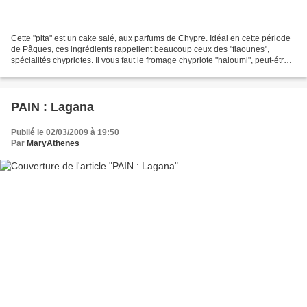
Cette "pita" est un cake salé, aux parfums de Chypre. Idéal en cette période
de Pâques, ces ingrédients rappellent beaucoup ceux des "flaounes",
spécialités chypriotes. Il vous faut le fromage chypriote "haloumi", peut-étre
aurez-vous des difficultés...
PAIN : Lagana
Publié le 02/03/2009 à 19:50
Par
MaryAthenes