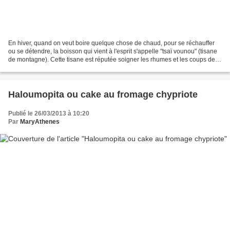
En hiver, quand on veut boire quelque chose de chaud, pour se réchauffer
ou se détendre, la boisson qui vient à l'esprit s'appelle "tsaï vounou" (tisane
de montagne). Cette tisane est réputée soigner les rhumes et les coups de
froid et on en trouve normalement...
Haloumopita ou cake au fromage chypriote
Publié le 26/03/2013 à 10:20
Par
MaryAthenes