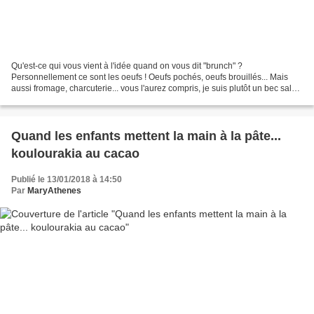
Qu'est-ce qui vous vient à l'idée quand on vous dit "brunch" ?
Personnellement ce sont les oeufs ! Oeufs pochés, oeufs brouillés... Mais
aussi fromage, charcuterie... vous l'aurez compris, je suis plutôt un bec salé.
Ci-dessous, vous pouvez voir un plateau...
Quand les enfants mettent la main à la pâte...
koulourakia au cacao
Publié le 13/01/2018 à 14:50
Par
MaryAthenes