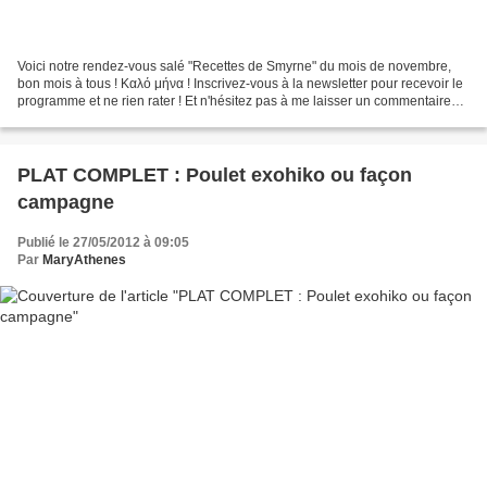
Voici notre rendez-vous salé "Recettes de Smyrne" du mois de novembre,
bon mois à tous ! Καλό μήνα ! Inscrivez-vous à la newsletter pour recevoir le
programme et ne rien rater ! Et n'hésitez pas à me laisser un commentaire
pour me donner vos impressions...
PLAT COMPLET : Poulet exohiko ou façon
campagne
Publié le 27/05/2012 à 09:05
Par
MaryAthenes