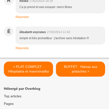
R
Renée
27/02/2014 14:19
Ca je prend et vais essayer. merci Bises
Répondre
É
élisabeth veyrunes
27/02/2014 12:42
simple et très prometteur : j'archive sans hésitation !!!
Répondre
< PLAT COMPLET :
BUFFET : Halvas aux
Hilopitakia et mavromatika
pistaches >
Hébergé par Overblog
Top articles
Pages