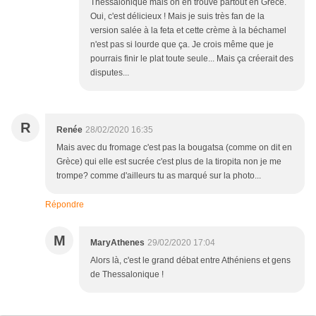
Thessalonique mais on en trouve partout en Grèce.
Oui, c'est délicieux ! Mais je suis très fan de la
version salée à la feta et cette crème à la béchamel
n'est pas si lourde que ça. Je crois même que je
pourrais finir le plat toute seule... Mais ça créerait des
disputes...
R
Renée
28/02/2020 16:35
Mais avec du fromage c'est pas la bougatsa (comme on dit en
Grèce) qui elle est sucrée c'est plus de la tiropita non je me
trompe? comme d'ailleurs tu as marqué sur la photo...
Répondre
M
MaryAthenes
29/02/2020 17:04
Alors là, c'est le grand débat entre Athéniens et gens
de Thessalonique !