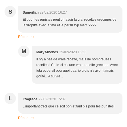
S
Samoilian
29/02/2020 16:27
Et pour les puristes peut on avoir la vrai recettes grecques de
la tiropitta avec la feta et le persil svp merci????
Répondre
M
MaryAthenes
29/02/2020 16:53
Il n'y a pas de vraie recette, mais de nombreuses
recettes ! Celle-ci est une vraie recette grecque. Avec
feta et persil pourquoi pas, je crois n'y avoir jamais
goûté... A suivre...
L
lizagrece
29/02/2020 15:07
L'important c'ets que ce soit bon et tant pis pour les puristes !
Répondre