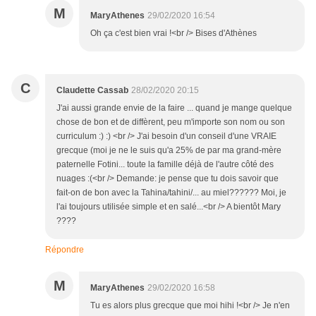
M
MaryAthenes
29/02/2020 16:54
Oh ça c'est bien vrai !<br /> Bises d'Athènes
C
Claudette Cassab
28/02/2020 20:15
J'ai aussi grande envie de la faire ... quand je mange quelque
chose de bon et de diffèrent, peu m'importe son nom ou son
curriculum :) :) <br /> J'ai besoin d'un conseil d'une VRAIE
grecque (moi je ne le suis qu'a 25% de par ma grand-mère
paternelle Fotini... toute la famille déjà de l'autre côté des
nuages :(<br /> Demande: je pense que tu dois savoir que
fait-on de bon avec la Tahina/tahini/... au miel?????? Moi, je
l'ai toujours utilisée simple et en salé...<br /> A bientôt Mary
????
Répondre
M
MaryAthenes
29/02/2020 16:58
Tu es alors plus grecque que moi hihi !<br /> Je n'en