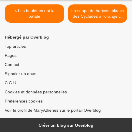
< Les boulettes ont la
La soupe de haricots blancs
patate
des Cyclades à l'orange et
tomates séchées et sa
cousine au citron car deux
recettes valent mieux
Hébergé par Overblog
qu'une >
Top articles
Pages
Contact
Signaler un abus
C.G.U.
Cookies et données personnelles
Préférences cookies
Voir le profil de MaryAthenes sur le portail Overblog
Créer un blog sur Overblog