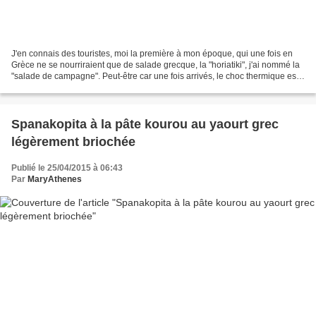
J'en connais des touristes, moi la première à mon époque, qui une fois en
Grèce ne se nourriraient que de salade grecque, la "horiatiki", j'ai nommé la
"salade de campagne". Peut-être car une fois arrivés, le choc thermique est
tel que pendant quelques...
Spanakopita à la pâte kourou au yaourt grec
légèrement briochée
Publié le 25/04/2015 à 06:43
Par
MaryAthenes