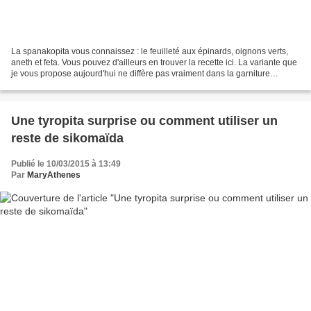
La spanakopita vous connaissez : le feuilleté aux épinards, oignons verts,
aneth et feta. Vous pouvez d'ailleurs en trouver la recette ici. La variante que
je vous propose aujourd'hui ne diffère pas vraiment dans la garniture
(j'avoue que je fais plutôt...
Une tyropita surprise ou comment utiliser un
reste de sikomaïda
Publié le 10/03/2015 à 13:49
Par
MaryAthenes