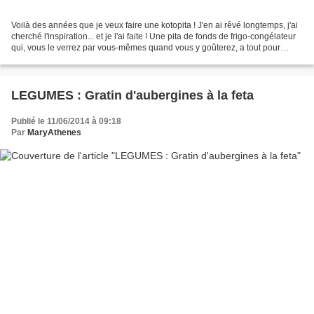
Voilà des années que je veux faire une kotopita ! J'en ai rêvé longtemps, j'ai
cherché l'inspiration... et je l'ai faite ! Une pita de fonds de frigo-congélateur
qui, vous le verrez par vous-mêmes quand vous y goûterez, a tout pour
plaire ! Idéale pour...
LEGUMES : Gratin d'aubergines à la feta
Publié le 11/06/2014 à 09:18
Par
MaryAthenes