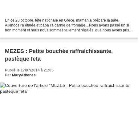
En ce 28 octobre, fête nationale en Grèce, maman a préparé la pâte,
Alkinoos l'a étalée et papa l'a garnie de fromage... Nous avons passé un si
bon moment et nous nous sommes tellement régalés, que nous avons pris
une décision : chaque année nous ferons...
MEZES : Petite bouchée raffraichissante,
pastèque feta
Publié le 17/07/2014 à 21:05
Par
MaryAthenes