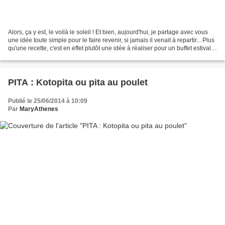
Alors, ça y est, le voilà le soleil ! Et bien, aujourd'hui, je partage avec vous
une idée toute simple pour le faire revenir, si jamais il venait à repartir... Plus
qu'une recette, c'est en effet plutôt une idée à réaliser pour un buffet estival,
quand...
PITA : Kotopita ou pita au poulet
Publié le 25/06/2014 à 10:09
Par
MaryAthenes