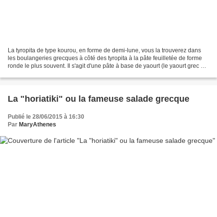
La tyropita de type kourou, en forme de demi-lune, vous la trouverez dans
les boulangeries grecques à côté des tyropita à la pâte feuilletée de forme
ronde le plus souvent. Il s'agit d'une pâte à base de yaourt (le yaourt grec est
un yaourt égoutté, à...
La "horiatiki" ou la fameuse salade grecque
Publié le 28/06/2015 à 16:30
Par
MaryAthenes