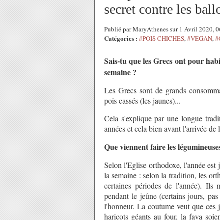
secret contre les bal
Publié par MaryAthenes sur 1 Avril 2020, 
Catégories :
#POIS CHICHES
,
#VEGAN
,
#
Sais-tu que les Grecs ont pour hab
semaine ?
Les Grecs sont de grands consommateu
pois cassés (les jaunes)...
Cela s'explique par une longue tradi
années et cela bien avant l'arrivée de
Que viennent faire les légumineuse
Selon l'Eglise orthodoxe, l'année est
la semaine : selon la tradition, les or
certaines périodes de l'année). Il
pendant le jeûne (certains jours, pas
l'honneur. La coutume veut que ces jo
haricots géants au four, la fava soi