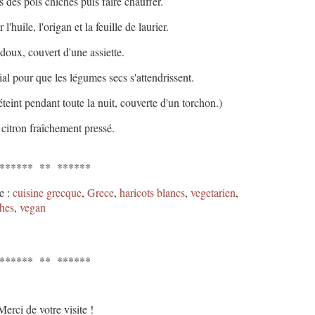
 des pois chiches puis faire chauffer.
'huile, l'origan et la feuille de laurier.
doux, couvert d'une assiette.
ial pour que les légumes secs s'attendrissent.
 éteint pendant toute la nuit, couverte d'un torchon.)
 citron fraîchement pressé.
****** ** ******
e :
cuisine grecque
,
Grece
,
haricots blancs
,
vegetarien
,
ches
,
vegan
****** ** ******
Merci de votre visite !