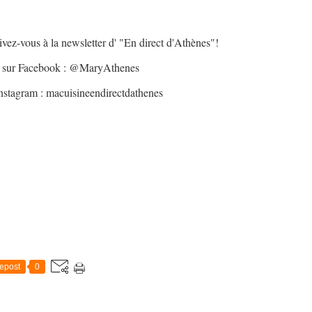
ivez-vous à la newsletter d' "En direct d'Athènes"!
 sur Facebook : @MaryAthenes
nstagram : macuisineendirectdathenes
epost
0