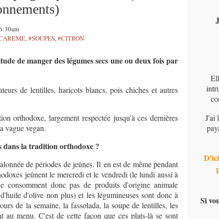
lonnements)
J
06:30am
CAREME
,
#SOUPES
,
#CITRON
itude de manger des légumes secs une ou deux fois par
El
intr
rs de lentilles, haricots blancs, pois chiches et autres
co
tion orthodoxe, largement respectée jusqu'à ces dernières
J'ai
 la vague vegan.
pay
s dans la tradition orthodoxe ?
D'ici
 jalonnée de périodes de jeûnes. Il en est de même pendant
thodoxes jeûnent le mercredi et le vendredi (le lundi aussi à
s ne consomment donc pas de produits d'origine animale
 d'huile d'olive non plus) et les légumineuses sont donc à
Si vo
urs de la semaine, la fassolada, la soupe de lentilles, les
ent au menu. C'est de cette façon que ces plats-là se sont