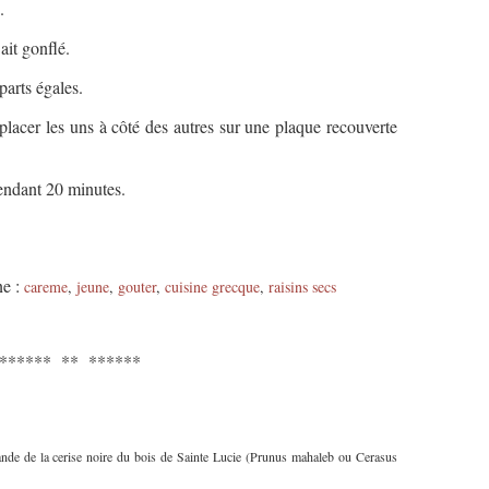
.
ait gonflé.
parts égales.
 placer les uns à côté des autres sur une plaque recouverte
pendant 20 minutes.
ne :
careme
,
jeune
,
gouter
,
cuisine grecque
,
raisins secs
****** ** ******
mande de la cerise noire du bois de Sainte Lucie (Prunus mahaleb ou Cerasus