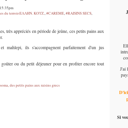
 15:35pm
J
s du terroir-ΕΛΛΗΝ. ΚΟΥΖ.
,
#CAREME
,
#RAISINS SECS
,
s, très appréciés en période de jeûne, ces petits pains aux
r.
El
et mahlepi, ils s'accompagnent parfaitement d'un jus
intr
co
u goûter ou du petit déjeuner pour en profiter encore tout
J'ai
pay
D'ici
Si vo