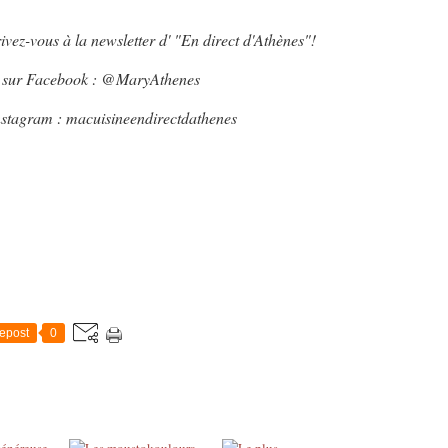
ivez-vous à la newsletter d' "En direct d'Athènes"!
 sur Facebook : @MaryAthenes
nstagram : macuisineendirectdathenes
epost
0