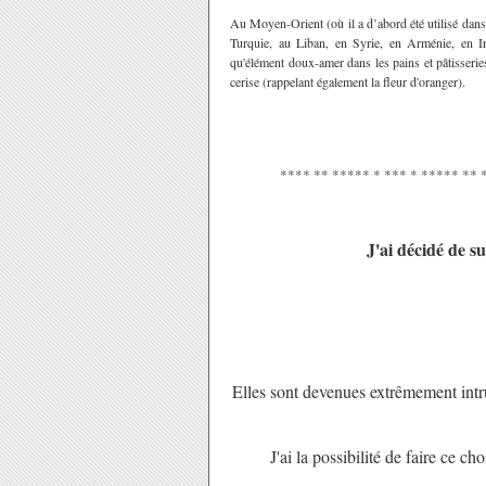
Au Moyen-Orient (où il a d’abord été utilisé dans
Turquie, au Liban, en Syrie, en Arménie, en Ira
qu'élément doux-amer dans les pains et pâtisserie
cerise (rappelant également la fleur d'oranger).
**** ** ***** * *** * ***** ** 
J'ai décidé de su
Elles sont devenues extrêmement intru
J'ai la possibilité de faire ce