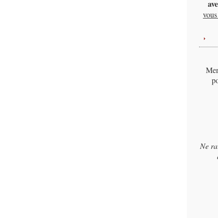
ave
vous 
Merc
po
Ne ra