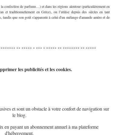
 la confection de parfums…) et dans les régions alentour (particulièrement en
n et traditionnellement en Grèce), on l’utilise depuis des siècles en tant
s, tandis que son goût s'apparente à celui d'un mélange d'amande amère et de
******** ** ***** * *** * ***** ** ******** ** *****
pprimer les publicités et les cookies.
sives et sont un obstacle à votre confort de navigation sur
le blog.
 choix en payant un abonnement annuel à ma plateforme
d'hébergement.