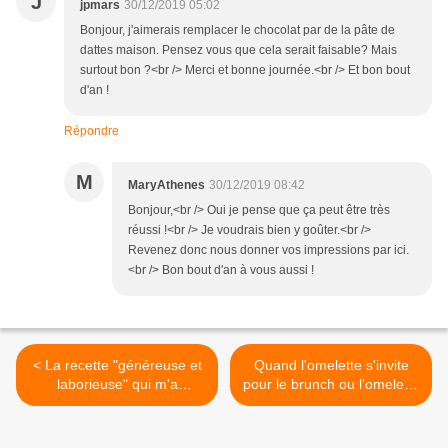
J
jpmars
30/12/2019 05:02
Bonjour, j'aimerais remplacer le chocolat par de la pâte de
dattes maison. Pensez vous que cela serait faisable? Mais
surtout bon ?<br /> Merci et bonne journée.<br /> Et bon bout
d'an !
Répondre
M
MaryAthenes
30/12/2019 08:42
Bonjour,<br /> Oui je pense que ça peut être très
réussi !<br /> Je voudrais bien y goûter.<br />
Revenez donc nous donner vos impressions par ici.
<br /> Bon bout d'an à vous aussi !
< La recette "généreuse et
Quand l'omelette s'invite
laborieuse" qui m'a
pour le brunch ou l'omelette
réconciliée avec la
aux poireaux cuite au four >
préparation des tomates
farcies