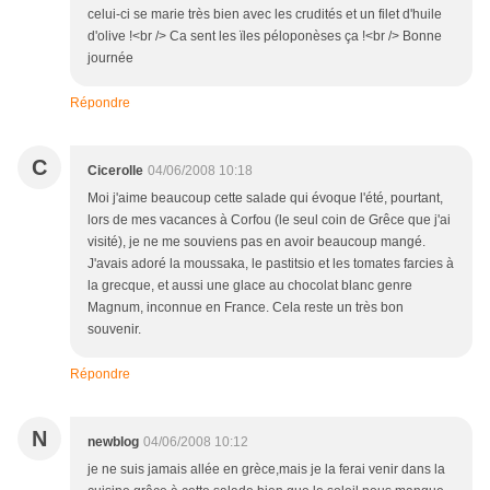
celui-ci se marie très bien avec les crudités et un filet d'huile
d'olive !<br /> Ca sent les ïles péloponèses ça !<br /> Bonne
journée
Répondre
C
Cicerolle
04/06/2008 10:18
Moi j'aime beaucoup cette salade qui évoque l'été, pourtant,
lors de mes vacances à Corfou (le seul coin de Grêce que j'ai
visité), je ne me souviens pas en avoir beaucoup mangé.
J'avais adoré la moussaka, le pastitsio et les tomates farcies à
la grecque, et aussi une glace au chocolat blanc genre
Magnum, inconnue en France. Cela reste un très bon
souvenir.
Répondre
N
newblog
04/06/2008 10:12
je ne suis jamais allée en grèce,mais je la ferai venir dans la