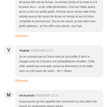
de jeune fille est de là-bas...tu prends Zorba et tu mets le a à
la place du o....et de cette génération, c'est sur l'Italie après,
qu'on a mis nos petits pieds. Normal qu'on serve cette belle
salade que je fais aussi de temps en temps et qui est bien
complète et savoureuse. Zou je me sauve, je vais faire mes
petits gâteaux....je t'en offre avec plaisir...bye bye
Répondre
V
Virginie
04/06/2008 23:22
Je ne connais pas la Grèce mais je suis prête à faire le
voyage avec toi à travers ces sympathiques recettes. Cette
p'tite salade par exemple, serais la bienvenue à ma table
avec un p'tit rayon de soleil...<br /> Bises
Répondre
M
mickymath
04/06/2008 23:10
huuuuuuum! ça me rappelle des souvenirs! j'y suis allée l'an
passé en septembre! biises micky