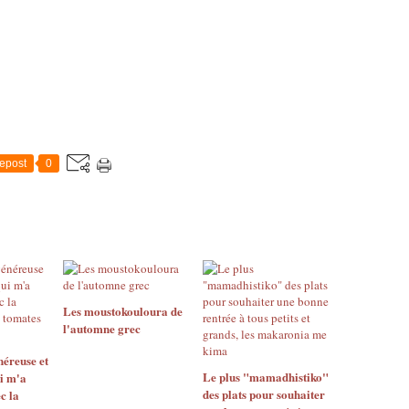
epost
0
Les moustokouloura de
l'automne grec
néreuse et
Le plus "mamadhistiko"
i m'a
des plats pour souhaiter
c la