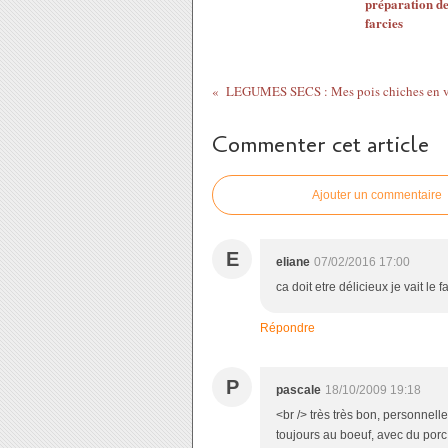
préparation de
farcies
LEGUMES SECS : Mes pois chiches en v
Commenter cet article
Ajouter un commentaire
E
eliane
07/02/2016 17:00
ca doit etre délicieux je vait le f
Répondre
P
pascale
18/10/2009 19:18
<br /> très très bon, personnelle
toujours au boeuf, avec du porc 