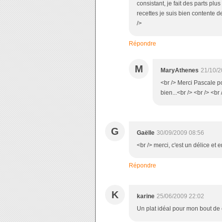
consistant, je fait des parts pl
recettes je suis bien contente d
/>
Répondre
M
MaryAthenes
21/10/2
<br /> Merci Pascale po
bien...<br /> <br /> <br 
G
Gaëlle
30/09/2009 08:56
<br /> merci, c'est un délice et e
Répondre
K
karine
25/06/2009 22:02
Un plat idéal pour mon bout de 