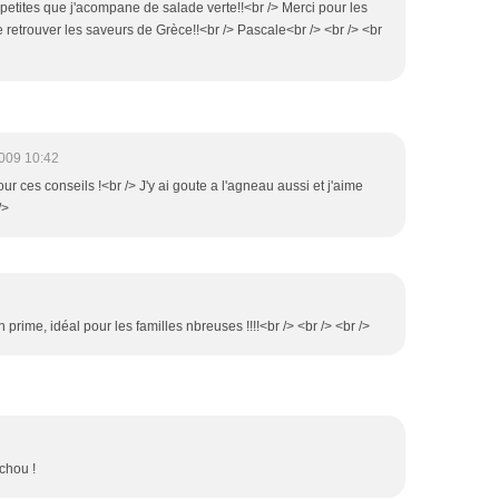
us petites que j'acompane de salade verte!!<br /> Merci pour les
e retrouver les saveurs de Grèce!!<br /> Pascale<br /> <br /> <br
009 10:42
ur ces conseils !<br /> J'y ai goute a l'agneau aussi et j'aime
/>
n prime, idéal pour les familles nbreuses !!!!<br /> <br /> <br />
chou !