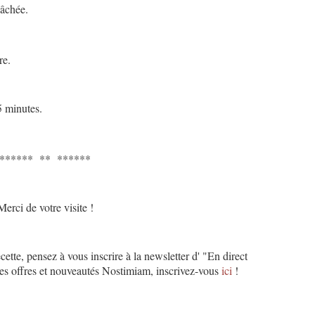
hâchée.
re.
5 minutes.
****** ** ******
Merci de votre visite !
cette, pensez à vous inscrire à la newsletter d' "En direct
des offres et nouveautés Nostimiam, inscrivez-vous
ici
!