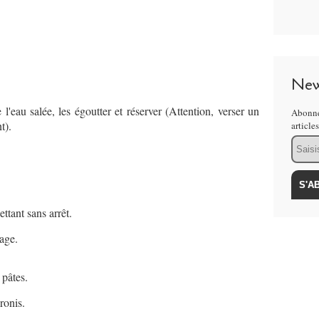
New
 l'eau salée, les égoutter et réserver (Attention, verser un
Abonne
t).
article
Email
.
ettant sans arrêt.
age.
 pâtes.
ronis.