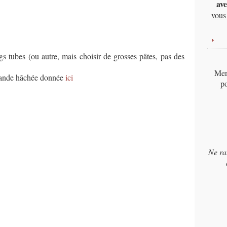
ave
vous 
gs tubes (ou autre, mais choisir de grosses pâtes, pas des
Merc
 viande hâchée donnée
ici
po
Ne ra