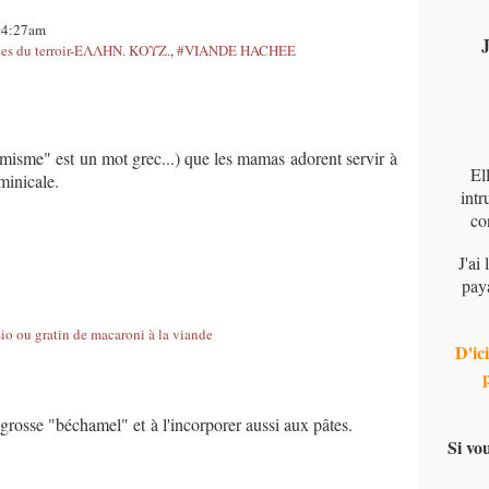
 04:27am
J
s du terroir-ΕΛΛΗΝ. ΚΟΥΖ.
,
#VIANDE HACHEE
émisme" est un mot grec...) que les mamas adorent servir à
El
minicale.
intr
co
J'ai
pay
D'ici
 grosse "béchamel" et à l'incorporer aussi aux pâtes.
Si vo