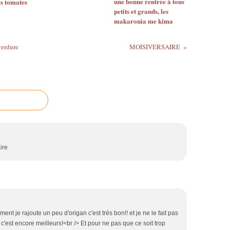
une bonne rentrée à tous
s tomates
petits et grands, les
makaronia me kima
erdure
MOISIVERSAIRE
aire
ment je rajoute un peu d'origan c'est très bon!! et je ne le fait pas
c'est encore meilleurs!<br /> Et pour ne pas que ce soit trop