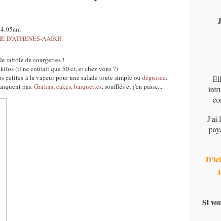
J
 04:05am
E D'ATHENES-ΛΑΙΚΗ
Je raffole de courgettes !
 kilos (il ne coûtait que 50 ct, et chez vous ?)
plus petites à la vapeur pour une salade toute simple ou
déguisée
.
El
manquent pas.
Gratins
,
cakes
,
barquettes
, soufflés et j'en passe...
intr
co
J'ai
pay
D'ici
Si vo