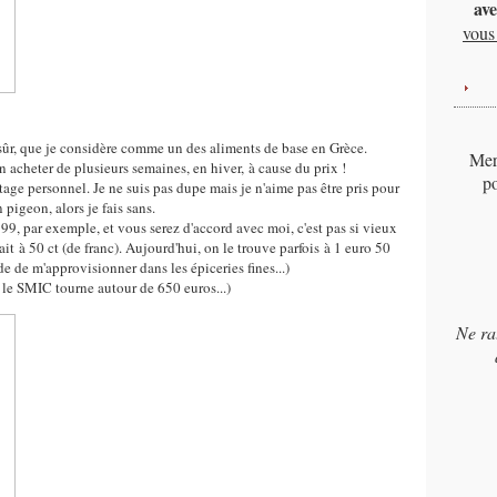
ave
vous 
n sûr, que je considère comme un des aliments de base en Grèce.
Merc
en acheter de plusieurs semaines, en hiver, à cause du prix !
po
tage personnel. Je ne suis pas dupe mais je n'aime pas être pris pour
 pigeon, alors je fais sans.
, par exemple, et vous serez d'accord avec moi, c'est pas si vieux
t à 50 ct (de franc). Aujourd'hui, on le trouve parfois à 1 euro 50
tude de m'approvisionner dans les épiceries fines...)
 le SMIC tourne autour de 650 euros...)
Ne ra