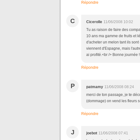
Répondre
C
Cicerolle
11/06/2008 10:02
Tu as raison de faire des compar
10 ans ma gamme de fruits et lég
d'acheter un melon tant ils sont 
viennent d'Espagne, mais l'autr
ai profité.<br /> Bonne journée !
Répondre
P
patmamy
11/06/2008 08:24
merci de ton passage, je te déco
(dommage) on vend les fleurs s
Répondre
J
joebot
11/06/2008 07:41