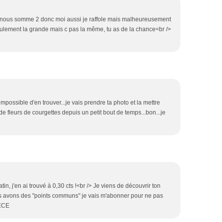
nous somme 2 donc moi aussi je raffole mais malheureusement
 seulement la grande mais c pas la même, tu as de la chance<br />
impossible d'en trouver...je vais prendre ta photo et la mettre
 de fleurs de courgettes depuis un petit bout de temps...bon...je
tin, j'en ai trouvé à 0,30 cts !<br /> Je viens de découvrir ton
s avons des "points communs" je vais m'abonner pour ne pas
RECE