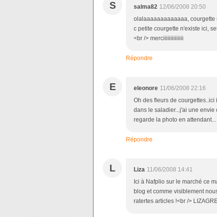
S
salma82
12/06/2008 20:50
olalaaaaaaaaaaaaa, courgette 
c petite courgette n'existe ici,
<br /> merciiiiiiiiiiiiii
Répondre
E
eleonore
11/06/2008 22:16
Oh des fleurs de courgettes..ici 
dans le saladier...j'ai une envie
regarde la photo en attendant...
Répondre
L
Liza
11/06/2008 14:41
Ici à Nafplio sur le marché ce ma
blog et comme visiblement nou
ratertes articles !<br /> LIZAG