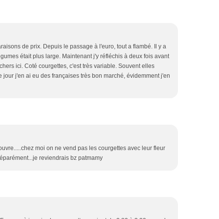
aisons de prix. Depuis le passage à l'euro, tout a flambé. Il y a
umes était plus large. Maintenant j'y réfléchis à deux fois avant
chers ici. Coté courgettes, c'est très variable. Souvent elles
e jour j'en ai eu des françaises très bon marché, évidemment j'en
uvre.....chez moi on ne vend pas les courgettes avec leur fleur
éparément...je reviendrais bz patmamy