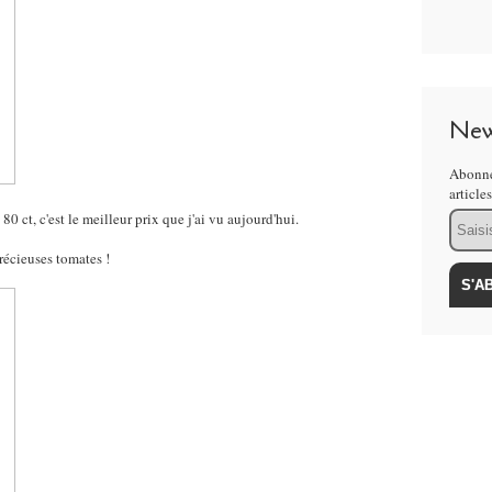
New
Abonne
article
Email
 80 ct, c'est le meilleur prix que j'ai vu aujourd'hui.
récieuses tomates !