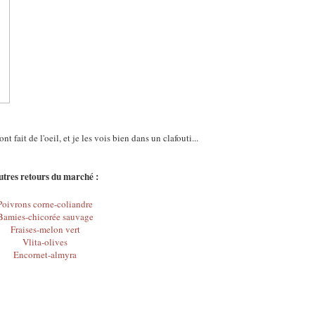
t fait de l'oeil, et je les vois bien dans un clafouti...
tres retours du marché :
Poivrons corne-coliandre
Bamies-chicorée sauvage
Fraises-melon vert
Vlita-olives
Encornet-almyra