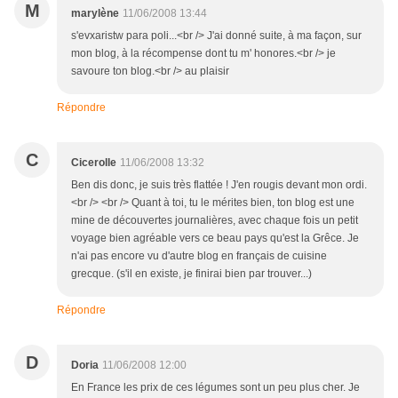
M
marylène
11/06/2008 13:44
s'evxaristw para poli...<br /> J'ai donné suite, à ma façon, sur
mon blog, à la récompense dont tu m' honores.<br /> je
savoure ton blog.<br /> au plaisir
Répondre
C
Cicerolle
11/06/2008 13:32
Ben dis donc, je suis très flattée ! J'en rougis devant mon ordi.
<br /> <br /> Quant à toi, tu le mérites bien, ton blog est une
mine de découvertes journalières, avec chaque fois un petit
voyage bien agréable vers ce beau pays qu'est la Grêce. Je
n'ai pas encore vu d'autre blog en français de cuisine
grecque. (s'il en existe, je finirai bien par trouver...)
Répondre
D
Doria
11/06/2008 12:00
En France les prix de ces légumes sont un peu plus cher. Je