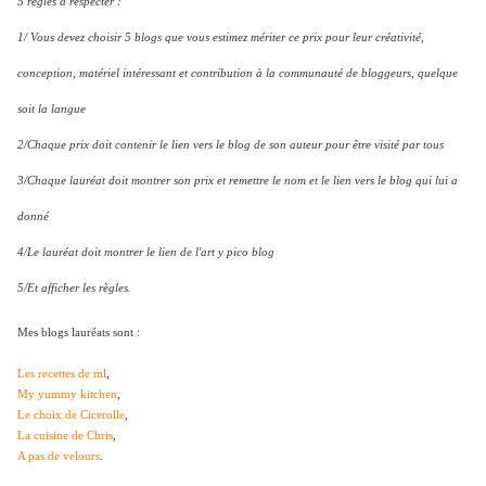
5 règles à respecter :
1/ Vous devez choisir 5 blogs que vous estimez mériter ce prix pour leur créativité,
conception, matériel intéressant et contribution à la communauté de bloggeurs, quelque
soit la langue
2/Chaque prix doit contenir le lien vers le blog de son auteur pour être visité par tous
3/Chaque lauréat doit montrer son prix et remettre le nom et le lien vers le blog qui lui a
donné
4/Le lauréat doit montrer le lien de l'art y pico blog
5/Et afficher les règles.
Mes blogs lauréats sont :
Les recettes de ml
,
My yummy kitchen
,
Le choix de Cicerolle
,
La cuisine de Chris
,
A pas de velours
.