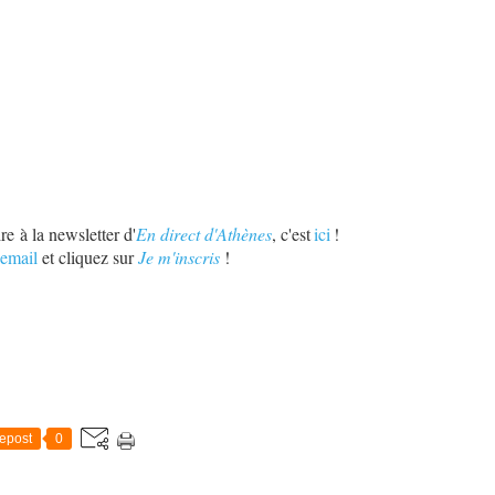
re à la newsletter d'
En direct d'Athènes
, c'est
ici
!
email
et cliquez sur
Je m'inscris
!
epost
0