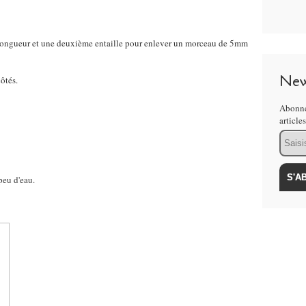
a longueur et une deuxième entaille pour enlever un morceau de 5mm
New
côtés.
Abonne
article
Email
 peu d'eau.