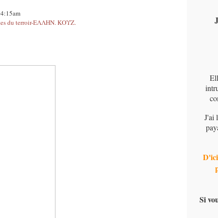
 04:15am
J
s du terroir-ΕΛΛΗΝ. ΚΟΥΖ.
El
intr
co
J'ai
pay
D'ici
Si vo