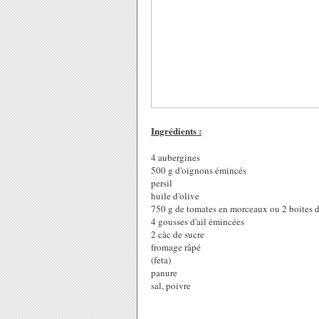
Ingrédients :
4 aubergines
500 g d'oignons émincés
persil
huile d'olive
750 g de tomates en morceaux ou 2 boites 
4 gousses d'ail émincées
2 càc de sucre
fromage râpé
(feta)
panure
sal, poivre