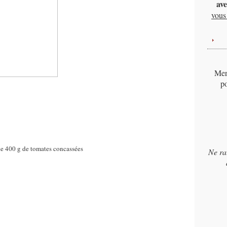
ave
vous 
Merc
po
de 400 g de tomates concassées
Ne ra