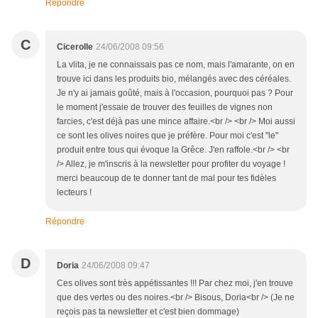
Répondre
C
Cicerolle
24/06/2008 09:56
La vlita, je ne connaissais pas ce nom, mais l'amarante, on en
trouve ici dans les produits bio, mélangés avec des céréales.
Je n'y ai jamais goûté, mais à l'occasion, pourquoi pas ? Pour
le moment j'essaie de trouver des feuilles de vignes non
farcies, c'est déjà pas une mince affaire.<br /> <br /> Moi aussi
ce sont les olives noires que je préfère. Pour moi c'est "le"
produit entre tous qui évoque la Grêce. J'en raffole.<br /> <br
/> Allez, je m'inscris à la newsletter pour profiter du voyage !
merci beaucoup de te donner tant de mal pour tes fidèles
lecteurs !
Répondre
D
Doria
24/06/2008 09:47
Ces olives sont très appétissantes !!! Par chez moi, j'en trouve
que des vertes ou des noires.<br /> Bisous, Doria<br /> (Je ne
reçois pas ta newsletter et c'est bien dommage)