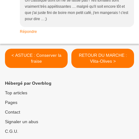
Un classique dont on ne se lasse pas ! Tes tomates sont
vraiment très appétissantes .... malgré qu'il soit encore tôt et
que j'ai juste fini de boire mon petit café, j'en mangerais ! c'est
pour dire ... ;)
Répondre
< ASTUCE : Conserver la
RETOUR DU MARCHE :
fraise
Vlita-Olives >
Hébergé par Overblog
Top articles
Pages
Contact
Signaler un abus
C.G.U.