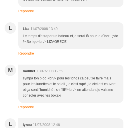
Répondre
L
Liza
11/07/2008 13:49
Le temps d'attraper un bateau et je serai là pour le dîner ..;<br
/> Se ligo<br /> LIZAGRECE
Répondre
M
mounet
11/07/2008 12:59
sympa ton blog <br /> pour les tongs ça peut le faire mais
pour les lunettes et le soleil , ic c'est rapé , le ciel est couvert
et ça sent l'humidité : snifffff!!!<br /> en attendant je vais me
consoler avec tes boxaki
Répondre
L
lynou
11/07/2008 12:48