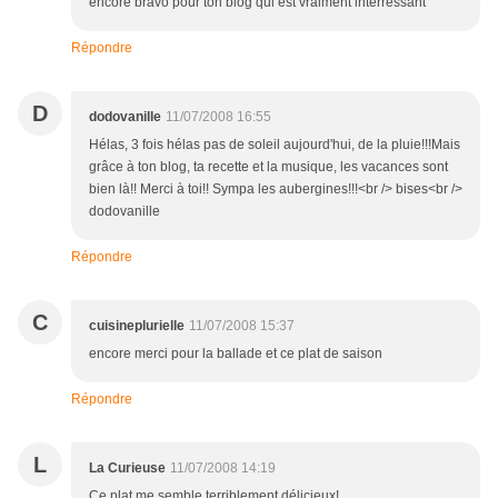
encore bravo pour ton blog qui est vraiment interressant
Répondre
D
dodovanille
11/07/2008 16:55
Hélas, 3 fois hélas pas de soleil aujourd'hui, de la pluie!!!Mais
grâce à ton blog, ta recette et la musique, les vacances sont
bien là!! Merci à toi!! Sympa les aubergines!!!<br /> bises<br />
dodovanille
Répondre
C
cuisineplurielle
11/07/2008 15:37
encore merci pour la ballade et ce plat de saison
Répondre
L
La Curieuse
11/07/2008 14:19
Ce plat me semble terriblement délicieux!