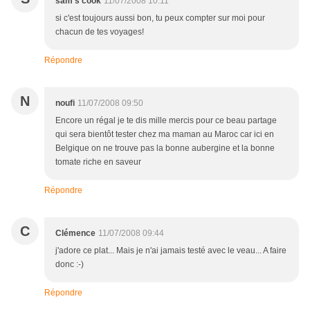
sam's cook
11/07/2008 10:11
si c'est toujours aussi bon, tu peux compter sur moi pour
chacun de tes voyages!
Répondre
N
noufi
11/07/2008 09:50
Encore un régal je te dis mille mercis pour ce beau partage
qui sera bientôt tester chez ma maman au Maroc car ici en
Belgique on ne trouve pas la bonne aubergine et la bonne
tomate riche en saveur
Répondre
C
Clémence
11/07/2008 09:44
j'adore ce plat... Mais je n'ai jamais testé avec le veau... A faire
donc :-)
Répondre