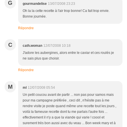
G
gourmandelise
13/07/2008 23:23
Oh la la cette recette à l'air trop bonne! Ca fait trop envie.
Bonne journée.
Répondre
C
cath.woman
12/07/2008 10:18
J'adore les aubergines, alors entre le caviar et ces roulés je
ne sais plus que choisir.
Répondre
M
ml
12/07/2008 05:54
Un petit coucou avant de partir ... non pas pour samos mais
pour ma campagne préférée , ceci dit , n'hésite pas à me
rendre visite je poste quand même une recette tout les jours ,
voilà la fameuse recette dont tu me parlais l'autre fois ...
effectivement il n'y a que la viande qui varie ! coool et
surement très bon aussi avec du veau ... Bon week mary et à