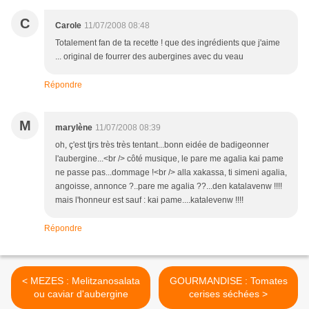
C
Carole
11/07/2008 08:48
Totalement fan de ta recette ! que des ingrédients que j'aime
... original de fourrer des aubergines avec du veau
Répondre
M
marylène
11/07/2008 08:39
oh, ç'est tjrs très très tentant...bonn eidée de badigeonner
l'aubergine...<br /> côté musique, le pare me agalia kai pame
ne passe pas...dommage !<br /> alla xakassa, ti simeni agalia,
angoisse, annonce ?..pare me agalia ??...den katalavenw !!!!
mais l'honneur est sauf : kai pame....katalevenw !!!!
Répondre
< MEZES : Melitzanosalata
GOURMANDISE : Tomates
ou caviar d'aubergine
cerises séchées >