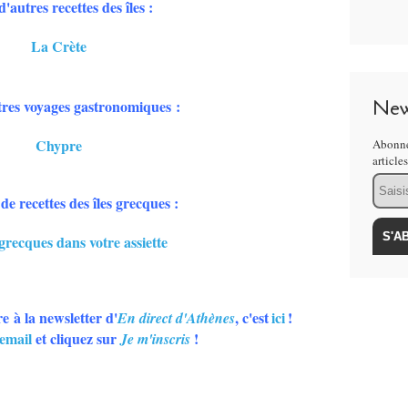
'autres recettes des îles :
La Crète
New
tres voyages gastronomiques :
Chypre
Abonne
article
Email
de recettes des îles grecques :
 grecques dans votre assiette
re à la newsletter d'
, c'est
ici
!
En direct d'Athènes
email
et cliquez sur
!
Je m'inscris