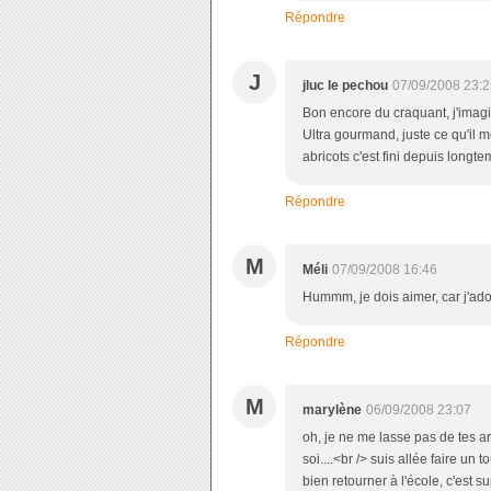
Répondre
J
jluc le pechou
07/09/2008 23:2
Bon encore du craquant, j'imagi
Ultra gourmand, juste ce qu'il m
abricots c'est fini depuis longt
Répondre
M
Méli
07/09/2008 16:46
Hummm, je dois aimer, car j'ador
Répondre
M
marylène
06/09/2008 23:07
oh, je ne me lasse pas de tes ar
soi....<br /> suis allée faire un 
bien retourner à l'école, c'est su