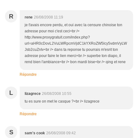
R
rene
26/08/2008 11:19
je t'avais encore perdu, et oui avec la censure chinoise ton
adresse pour moi c'est ceci<br />
http://www.proxygratuit.com/index.php?
url=aHR0cDovL2VuLWRpcmVjdC1kYXRoZW5lcy5vdmVyLW
Jsb2cuZnIv<br /> dans ta reponse tu pourrais m'esrit ton
adresse pour faire le lien merci<br /> superbe ton diapo, il
rend bien l'ambiance<br /> bon mardi bise<br /> qing et rene
Répondre
L
lizagrece
26/08/2008 10:55
tu es sure on met le casque ?<br /> lizagrece
Répondre
S
sam's cook
26/08/2008 09:42