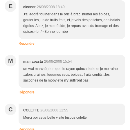
E
eleonor
26/08/2008 18:40
J'ai adoré fouiner dans le bric à brac, humer les épices,
gouter les jus de fruits frais, et je vois des potiches, des balais
rigolos. Allez, je me décide, je repars avec du fromage et des
épices.<br /> Bonne journée
Répondre
M
mamapasta
26/08/2008 15:54
un vrai marché, rien que le rayon quincaillerie et je me ruine
..alors graines, légumes secs, épices., fruits confits...les
sacoches de la mobylette n'y suffiront pas!
Répondre
C
COLETTE
26/08/2008 12:55
Merci por cette belle visite bisous colette
Répondre