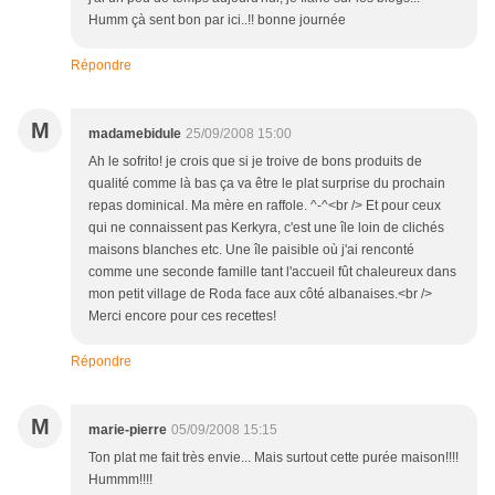
Humm çà sent bon par ici..!! bonne journée
Répondre
M
madamebidule
25/09/2008 15:00
Ah le sofrito! je crois que si je troive de bons produits de
qualité comme là bas ça va être le plat surprise du prochain
repas dominical. Ma mère en raffole. ^-^<br /> Et pour ceux
qui ne connaissent pas Kerkyra, c'est une île loin de clichés
maisons blanches etc. Une île paisible où j'ai renconté
comme une seconde famille tant l'accueil fût chaleureux dans
mon petit village de Roda face aux côté albanaises.<br />
Merci encore pour ces recettes!
Répondre
M
marie-pierre
05/09/2008 15:15
Ton plat me fait très envie... Mais surtout cette purée maison!!!!
Hummm!!!!