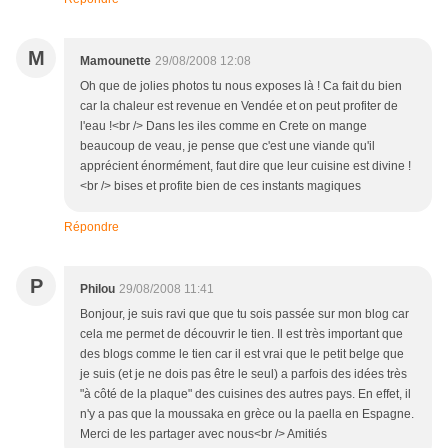
M
Mamounette
29/08/2008 12:08
Oh que de jolies photos tu nous exposes là ! Ca fait du bien
car la chaleur est revenue en Vendée et on peut profiter de
l'eau !<br /> Dans les iles comme en Crete on mange
beaucoup de veau, je pense que c'est une viande qu'il
apprécient énormément, faut dire que leur cuisine est divine !
<br /> bises et profite bien de ces instants magiques
Répondre
P
Philou
29/08/2008 11:41
Bonjour, je suis ravi que que tu sois passée sur mon blog car
cela me permet de découvrir le tien. Il est très important que
des blogs comme le tien car il est vrai que le petit belge que
je suis (et je ne dois pas être le seul) a parfois des idées très
"à côté de la plaque" des cuisines des autres pays. En effet, il
n'y a pas que la moussaka en grèce ou la paella en Espagne.
Merci de les partager avec nous<br /> Amitiés