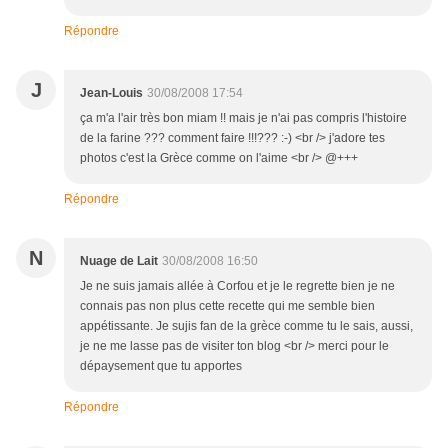
Répondre
J
Jean-Louis
30/08/2008 17:54
ça m'a l'air très bon miam !! mais je n'ai pas compris l'histoire
de la farine ??? comment faire !!!??? :-) <br /> j'adore tes
photos c'est la Grèce comme on l'aime <br /> @+++
Répondre
N
Nuage de Lait
30/08/2008 16:50
Je ne suis jamais allée à Corfou et je le regrette bien je ne
connais pas non plus cette recette qui me semble bien
appétissante. Je sujis fan de la grèce comme tu le sais, aussi,
je ne me lasse pas de visiter ton blog <br /> merci pour le
dépaysement que tu apportes
Répondre