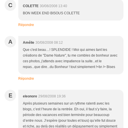
C
COLETTE
30/08/2008 13:40
BON WEEK END BISOUS COLETTE
Répondre
A
Amélie
30/08/2008 08:12
Que c'est beau....! SPLENDIDE ! Moi qui aimes tant les
créations de "Dame Nature", tu me combles de bonheur avec
ces photos, j'attends avec impatience la suite...et le
repas...que dire...du Bonheur ! tout simplement !<br /> Bises
Répondre
E
eleonore
29/08/2008 19:36
Après plusieurs semaines sur un rythme ralenti avec les
blogs, c’est l’heure de la rentrée. Eh oui, il faut s’y faire, la
période des vacances est bien terminée pour beaucoup
d’entre nous. J’espère (pour toutes et tous) qu’elle fut douce
et riche, au delà des réalités un dépaysement ou simplement