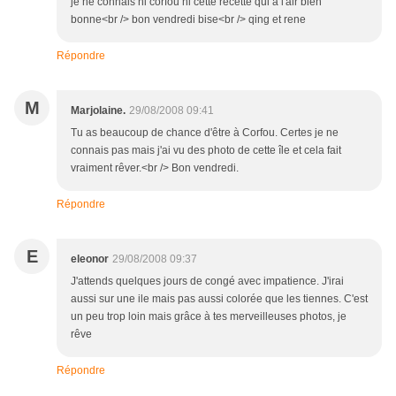
je ne connais ni corfou ni cette recette qui a l'air bien
bonne<br /> bon vendredi bise<br /> qing et rene
Répondre
M
Marjolaine.
29/08/2008 09:41
Tu as beaucoup de chance d'être à Corfou. Certes je ne
connais pas mais j'ai vu des photo de cette île et cela fait
vraiment rêver.<br /> Bon vendredi.
Répondre
E
eleonor
29/08/2008 09:37
J'attends quelques jours de congé avec impatience. J'irai
aussi sur une ile mais pas aussi colorée que les tiennes. C'est
un peu trop loin mais grâce à tes merveilleuses photos, je
rêve
Répondre