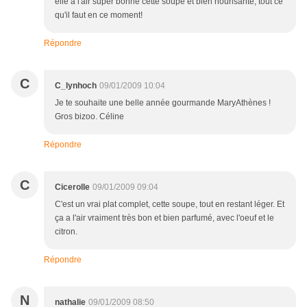
elle à l'air super bonne cette soupe et bien nourisante, tout ce
qu'il faut en ce moment!
Répondre
C
C_lynhoch
09/01/2009 10:04
Je te souhaite une belle année gourmande MaryAthènes !
Gros bizoo. Céline
Répondre
C
Cicerolle
09/01/2009 09:04
C'est un vrai plat complet, cette soupe, tout en restant léger. Et
ça a l'air vraiment très bon et bien parfumé, avec l'oeuf et le
citron.
Répondre
N
nathalie
09/01/2009 08:50