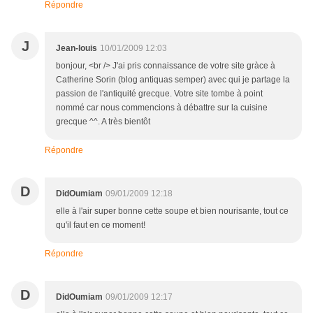
Répondre
J
Jean-louis
10/01/2009 12:03
bonjour, <br /> J'ai pris connaissance de votre site gràce à
Catherine Sorin (blog antiquas semper) avec qui je partage la
passion de l'antiquité grecque. Votre site tombe à point
nommé car nous commencions à débattre sur la cuisine
grecque ^^. A très bientôt
Répondre
D
DidOumiam
09/01/2009 12:18
elle à l'air super bonne cette soupe et bien nourisante, tout ce
qu'il faut en ce moment!
Répondre
D
DidOumiam
09/01/2009 12:17