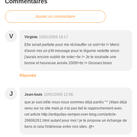
Commentaires
Ajouter un commentaire
V
Virginie
10/01/2009 18:17
Elle serait parfaite pour me réchauffer ce soir!<br /> Merci
d'avoir mis un p'tit message pour le légume vedette sinon
j'aurais encore oublié de voter.<br /> Je te souhaite une
bonne et heureuse année 2009!<br /> Grosses bises
Répondre
J
Jean-louis
10/01/2009 12:06
que je suis bête nous nous sommes déjà parlés ^^ j'étais déjà
venu sur ce site mais je n'ai pas fait le rapprochement avec
cet article http://antiquitas-semper.over-blog.com/article-
26606261.html autant pour moi ! je te propose un échange de
liens si cela t'intéresse entre nos sites. @+