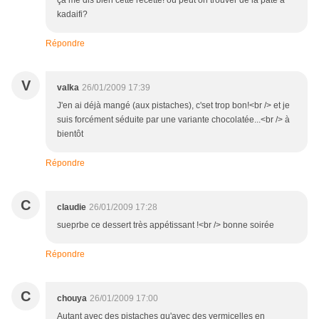
ça me dis bien cette recette! où peut on trouver de la pâte à
kadaifi?
Répondre
V
valka
26/01/2009 17:39
J'en ai déjà mangé (aux pistaches), c'set trop bon!<br /> et je
suis forcément séduite par une variante chocolatée...<br /> à
bientôt
Répondre
C
claudie
26/01/2009 17:28
sueprbe ce dessert très appétissant !<br /> bonne soirée
Répondre
C
chouya
26/01/2009 17:00
Autant avec des pistaches qu'avec des vermicelles en