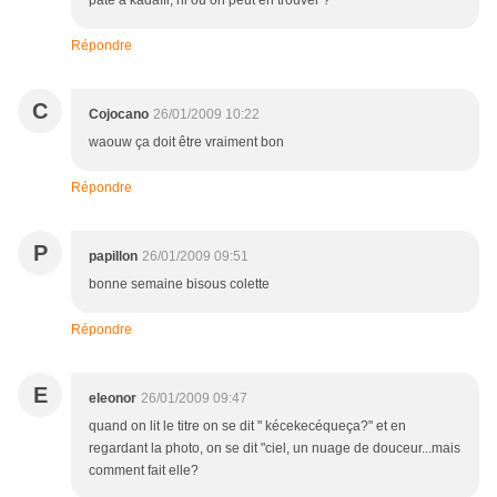
pâte à kadaïfi, ni où on peut en trouver ?
Répondre
C
Cojocano
26/01/2009 10:22
waouw ça doit être vraiment bon
Répondre
P
papillon
26/01/2009 09:51
bonne semaine bisous colette
Répondre
E
eleonor
26/01/2009 09:47
quand on lit le titre on se dit " kécekecéqueça?" et en
regardant la photo, on se dit "ciel, un nuage de douceur...mais
comment fait elle?