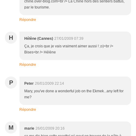
chine.over-blog.com<br /> La Chine hors des sentiers battus,
par le tourisme.
Répondre
H
Hélène (Cannes)
27/01/2009 07:39
Ça, je crois que je vais vraiment aimer aussi ! ;o)<br />
Bises<br /> Hélène
Répondre
P
Peter
26/01/2009 22:14
Mary, you've done a wonderful job on the Ekmek...any left for
me?
Répondre
M
marie
26/01/2009 20:16