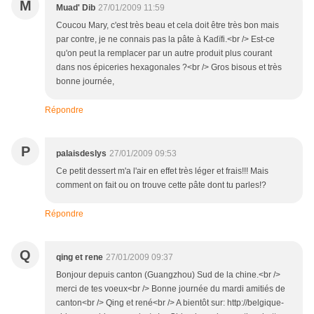
M
Muad' Dib
27/01/2009 11:59
Coucou Mary, c'est très beau et cela doit être très bon mais
par contre, je ne connais pas la pâte à Kadïfi.<br /> Est-ce
qu'on peut la remplacer par un autre produit plus courant
dans nos épiceries hexagonales ?<br /> Gros bisous et très
bonne journée,
Répondre
P
palaisdeslys
27/01/2009 09:53
Ce petit dessert m'a l'air en effet très léger et frais!!! Mais
comment on fait ou on trouve cette pâte dont tu parles!?
Répondre
Q
qing et rene
27/01/2009 09:37
Bonjour depuis canton (Guangzhou) Sud de la chine.<br />
merci de tes voeux<br /> Bonne journée du mardi amitiés de
canton<br /> Qing et rené<br /> A bientôt sur: http://belgique-