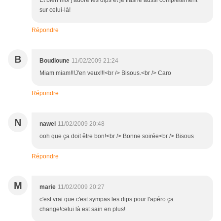
Et bien moi j'adore les dips et je flashe aussi complètement
sur celui-là!
Répondre
B
Boudloune
11/02/2009 21:24
Miam miam!!!J'en veux!!!<br /> Bisous.<br /> Caro
Répondre
N
nawel
11/02/2009 20:48
ooh que ça doit être bon!<br /> Bonne soirée<br /> Bisous
Répondre
M
marie
11/02/2009 20:27
c'est vrai que c'est sympas les dips pour l'apéro ça
change!celui là est sain en plus!