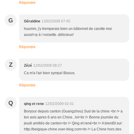
Répondre
G
Géraldine
13/02/2009 07:45
huumm, j'y tremperais bien un bâtonnet de carotte moi
aussi!=p à l noisette..délicieux!
Répondre
Z
Zézé
12/02/2009 08:27
Ca m'a l'air bien sympa! Bisous.
Répondre
Q
qing et rene
12/02/2009 02:41
Bonjour depuis canton (Guangzhou) Sud de la chine.<br /> a
ton avis apres 6 ans en Chine...lol<br /> Bonne journée du
jeudi amitiés de canton<br /> Qing et rené<br /> A bientôt sur:
http://belgique-chine.over-blog.com<br /> La Chine hors des