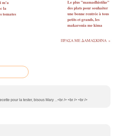
Le plus "mamadhistiko"
i m'a
des plats pour souhaiter
c la
une bonne rentrée à tous
s tomates
petits et grands, les
makaronia me kima
ΠΡΑΣΑ ΜΕ ΔΑΜΑΣΚΗΝΑ
recette pour la tester, bisous Mary ...<br /> <br /> <br />