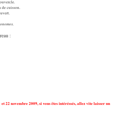
ouvercle.
n de cuisson.
ouvert.
tronomos.
reau :
t 22 novembre 2009, si vous êtes intéréssés, allez vite laisser un