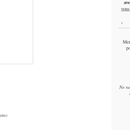
ave
vous 
Merc
po
Ne ra
idre)