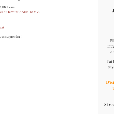
9, 08:17am
J
s du terroir-ΕΛΛΗΝ. ΚΟΥΖ.
ικά
vous surprendra !
El
intr
co
J'ai
pay
D'ici
Si vo