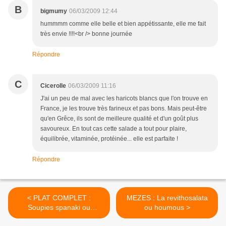
B
bigmumy
06/03/2009 12:44
hummmm comme elle belle et bien appétissante, elle me fait
très envie !!!!<br /> bonne journée
Répondre
C
Cicerolle
06/03/2009 11:16
J'ai un peu de mal avec les haricots blancs que l'on trouve en
France, je les trouve très farineux et pas bons. Mais peut-être
qu'en Grêce, ils sont de meilleure qualité et d'un goût plus
savoureux. En tout cas cette salade a tout pour plaire,
équilibrée, vitaminée, protéinée... elle est parfaite !
Répondre
< PLAT COMPLET :
MEZES : La revithosalata
Soupies spanaki ou
ou houmous >
épinards à la seiche