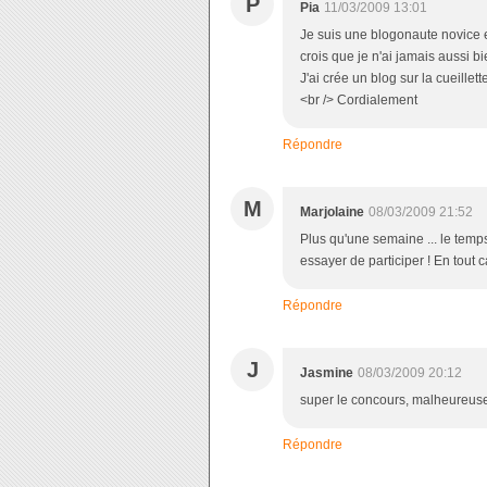
P
Pia
11/03/2009 13:01
Je suis une blogonaute novice et
crois que je n'ai jamais aussi 
J'ai crée un blog sur la cueillett
<br /> Cordialement
Répondre
M
Marjolaine
08/03/2009 21:52
Plus qu'une semaine ... le temps
essayer de participer ! En tout 
Répondre
J
Jasmine
08/03/2009 20:12
super le concours, malheureuse
Répondre