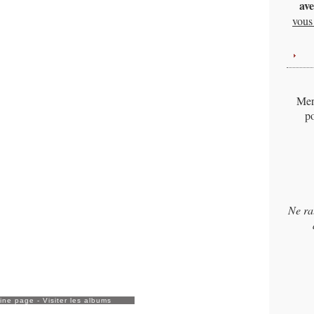
ave
vous 
Merc
po
Ne ra
ine page
-
Visiter les albums