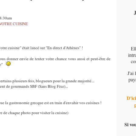
J
08:30am
VOTRE CUISINE
votre cuisine" était lancé sur "En direct d'Athènes" !
El
intr
vous donner envie de tenter votre chance vous aussi et peut-être de
co
ece"
J'ai
pay
ertains plusieurs fois, blogueurs pour la grande majorité...
nent de gourmands SBF (Sans Blog Fixe)...
D'ici
ue la gastronomie grecque est en train d'envahir vos cuisines !
tre de chaque photo pour visiter la cuisine)
Si vo