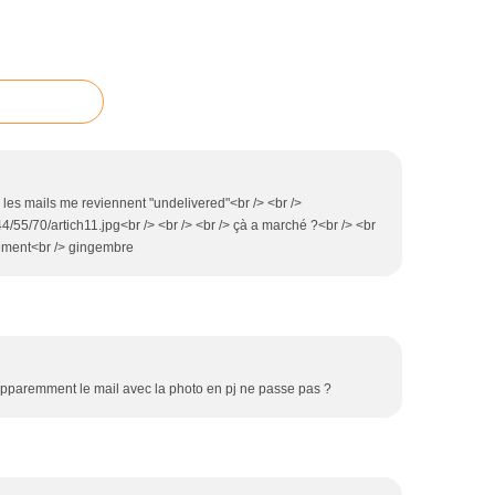
ts les mails me reviennent "undelivered"<br /> <br />
44/55/70/artich11.jpg<br /> <br /> <br /> çà a marché ?<br /> <br
alement<br /> gingembre
i apparemment le mail avec la photo en pj ne passe pas ?