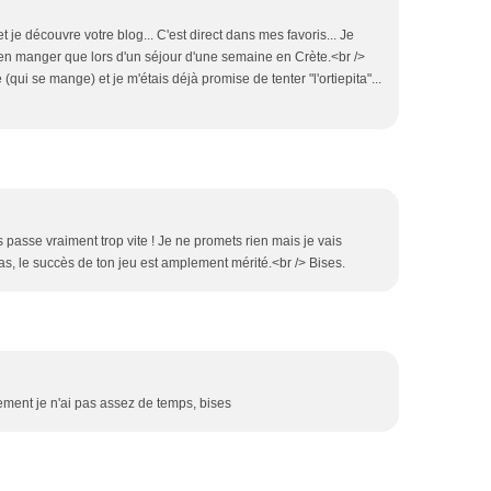
 je découvre votre blog... C'est direct dans mes favoris... Je
bien manger que lors d'un séjour d'une semaine en Crète.<br />
e (qui se mange) et je m'étais déjà promise de tenter "l'ortiepita"...
 passe vraiment trop vite ! Je ne promets rien mais je vais
cas, le succès de ton jeu est amplement mérité.<br /> Bises.
ment je n'ai pas assez de temps, bises