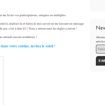
r me livrer vos participations, uniques ou multiples.
ette(s), réalisez-la et faites-le moi savoir en me laissant un message
New
ici
 jeu, c'est à dire
! Vous y retrouverez les règles a suivre !
us attends encore nombreux !
Abonne
article
dans votre cuisine, invitez le soleil !
Email