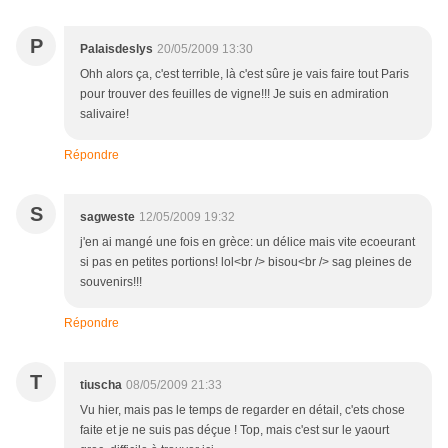
P
Palaisdeslys
20/05/2009 13:30
Ohh alors ça, c'est terrible, là c'est sûre je vais faire tout Paris
pour trouver des feuilles de vigne!!! Je suis en admiration
salivaire!
Répondre
S
sagweste
12/05/2009 19:32
j'en ai mangé une fois en grèce: un délice mais vite ecoeurant
si pas en petites portions! lol<br /> bisou<br /> sag pleines de
souvenirs!!!
Répondre
T
tiuscha
08/05/2009 21:33
Vu hier, mais pas le temps de regarder en détail, c'ets chose
faite et je ne suis pas déçue ! Top, mais c'est sur le yaourt