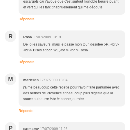
escargots car j'avoue que c'est surtout l'ignoble beurre puant
et vert qui les farcit habituellement qui me dégoute
Répondre
R
Rosa
17/07/2009 13:19
De jolies saveurs, mais je passe mon tour, désolée ;-P...<br />
<br /> Bises et bon WE,<br /> <br /> Rosa
Répondre
M
mariellen
17/07/2009 13:04
j'aime beaucoup cette recette pour l'avoir faite parfumée avec
des herbes de Provence et beaucoup plus digeste que la
sauce au beurre !<br /> bonne journée
Répondre
P
patmamy
17/07/2009 11:26