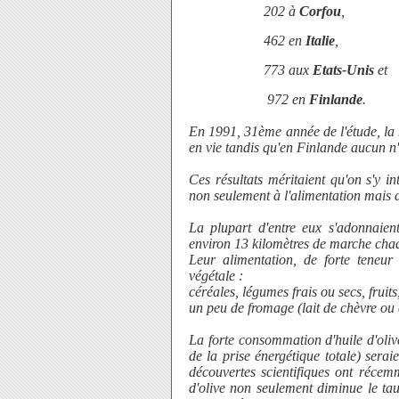
202 à
Corfou
,
462 en
Italie
,
773 aux
Etats-Unis
et
972 en
Finlande
.
En 1991, 31ème année de l'étude, la m
en vie tandis qu'en Finlande aucun n'
Ces résultats méritaient qu'on s'y i
non seulement à l'alimentation mais 
La plupart d'entre eux s'adonnaient
environ 13 kilomètres de marche chaq
Leur alimentation, de forte teneur 
végétale :
céréales, légumes frais ou secs, fruit
un peu de fromage (lait de chèvre ou 
La forte consommation d'huile d'olive
de la prise énergétique totale) serai
découvertes scientifiques ont réce
d'olive non seulement diminue le tau