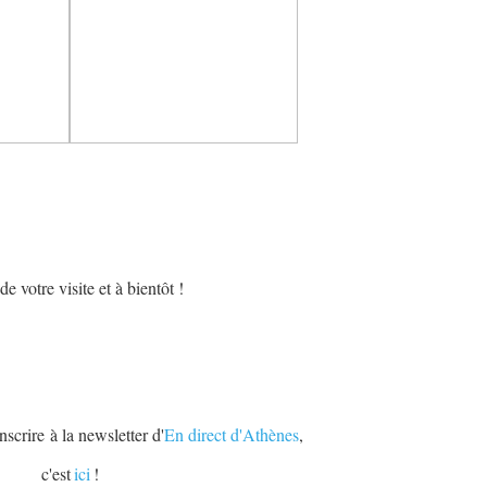
e votre visite et à bientôt !
scrire à la newsletter d'
En direct d'Athènes
,
c'est
ici
!