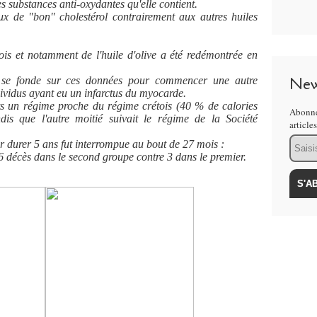
s substances anti-oxydantes qu'elle contient.
aux de "bon" cholestérol contrairement aux autres huiles
ois et notamment de l'huile d'olive a été redémontrée en
New
, se fonde sur ces données pour commencer une autre
dividus ayant eu un infarctus du myocarde.
nts un régime proche du régime crétois (40 % de calories
Abonne
dis que l'autre moitié suivait le régime de la Société
article
Email
r durer 5 ans fut interrompue au bout de 27 mois :
6 décès dans le second groupe contre 3 dans le premier.