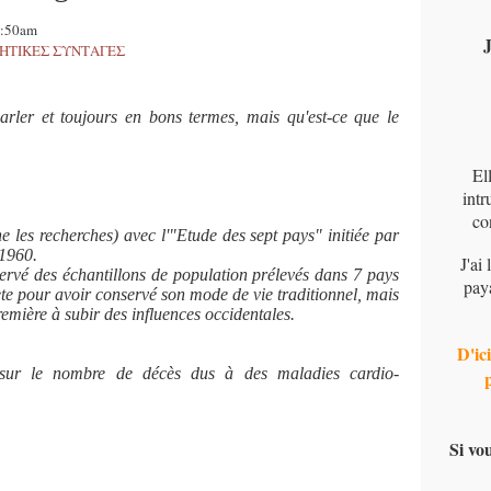
8:50am
J
ΡΗΤΙΚΕΣ ΣΥΝΤΑΓΕΣ
rler et toujours en bons termes, mais qu'est-ce que le
El
intr
co
les recherches) avec l'"Etude des sept pays" initiée par
 1960.
J'ai
servé des échantillons de population prélevés dans 7 pays
pay
ète pour avoir conservé son mode de vie traditionnel, mais
remière à subir des influences occidentales.
D'ici
 sur le nombre de décès dus à des maladies cardio-
Si vo