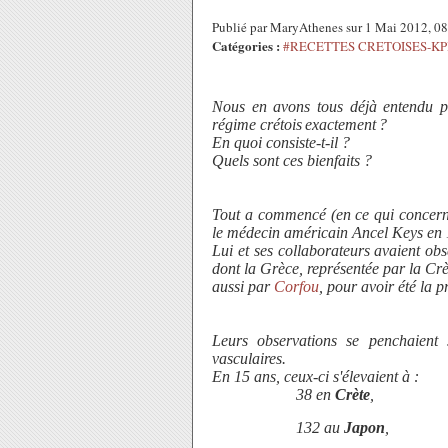
Publié par MaryAthenes sur 1 Mai 2012, 0
Catégories :
#RECETTES CRETOISES-Κ
Nous en avons tous déjà entendu pa
régime crétois
exactement
?
En quoi consiste-t-il ?
Quels sont ces bienfaits ?
Tout a commencé (en ce qui concerne 
le médecin américain Ancel Keys en
Lui et ses collaborateurs avaient ob
dont la Grèce, représentée par la Cr
aussi par
Corfou
, pour avoir été la p
Leurs observations se penchaient
vasculaires.
En 15 ans, ceux-ci s'élevaient à :
38 en
Crète
,
132 au
Japon
,