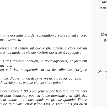
ave
vous 
Merc
oitié des individus de l'échantillon crétois étaient encore
po
avait survécu.
ntéresse et il semblerait que le phénomène crétois soit dû
aussi au mode de vie des Crétois observés à l'époque :
 à des travaux manuels, surtout agricoles, et faisaient
ue jour.
en calories, comprenait surtout des aliments d'origine
Ne ra
s, huile d'olive, un ou deux verres de vin rouge au repas,
de brebis), très peu de viande et de poisson.
 des Crétois (100 g par jour et par habitant, soit le tiers
ent pour beaucoup pour la faible mortalité : en effet, des
mment montré que consommée en grande quantité, l'huile
x de "mauvais" cholestérol dans le sang, mais fait aussi