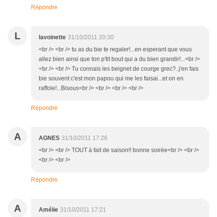
Répondre
L
lavoinette
31/10/2011 20:30
<br /> <br /> tu as du bie te regaler!...en esperant que vous
allez bien ainsi que ton p'tit bout qui a du bien grandir!...<br />
<br /> <br /> Tu connais les beignet de courge grec?..j'en fais
bie souvent c'est mon papou qui me les faisai...et on en
raffole!...Bisous<br /> <br /> <br /> <br />
Répondre
A
AGNES
31/10/2011 17:26
<br /> <br /> TOUT à fait de saison!! bonne soirée<br /> <br />
<br /> <br />
Répondre
A
Amélie
31/10/2011 17:21