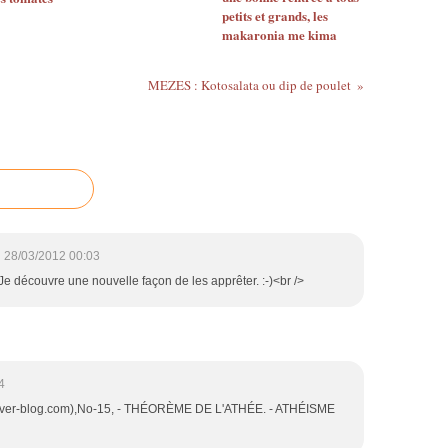
petits et grands, les
makaronia me kima
MEZES : Kotosalata ou dip de poulet
28/03/2012 00:03
! Je découvre une nouvelle façon de les apprêter. :-)<br />
4
n.over-blog.com),No-15, - THÉORÈME DE L'ATHÉE. - ATHÉISME