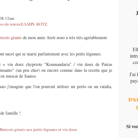
J
 08:12am
s du terroir-ΕΛΛΗΝ. ΚΟΥΖ.
ricots géants
de mon amie Areti nous a très très agréablement
El
ut sucré qui se marie parfaitement avec les petits légumes.
intr
co
ec + vin doux chypriote "Koumandaria" / vin doux de Patras
insanto" (un peu cher) ou encore comme dans la recette que je
J'ai
 vin muscat de Samos.
pay
is j'imagine que l'on pourrait utiliser un porto ou un ratafia,
D'ici
de famille !
Si vo