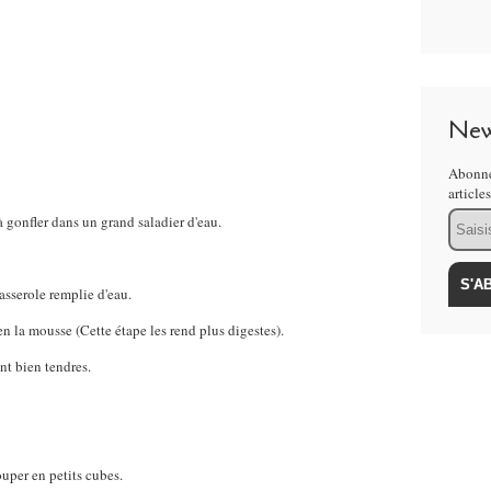
New
Abonne
article
Email
à gonfler dans un grand saladier d'eau.
asserole remplie d'eau.
n la mousse (Cette étape les rend plus digestes).
ent bien tendres.
ouper en petits cubes.