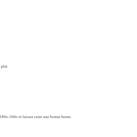
 plat.
 180o-160o et laisser cuire une bonne heure.