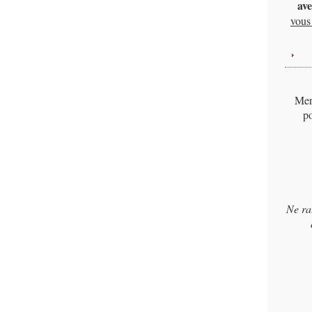
ave
vous 
Merc
po
Ne ra