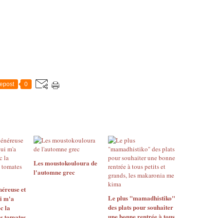
epost
0
Les moustokouloura de
l'automne grec
néreuse et
Le plus "mamadhistiko"
i m'a
des plats pour souhaiter
c la
une bonne rentrée à tous
s tomates