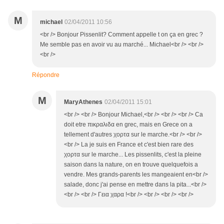
M
michael
02/04/2011 10:56
<br /> Bonjour Pissenlit? Comment appelle t on ça en grec ?
Me semble pas en avoir vu au marché... Michael<br /> <br />
<br />
Répondre
M
MaryAthenes
02/04/2011 15:01
<br /> <br /> Bonjour Michael,<br /> <br /> <br /> Ca
doit etre πικραλιδα en grec, mais en Grece on a
tellement d'autres χορτα sur le marche.<br /> <br />
<br /> La je suis en France et c'est bien rare des
χορτα sur le marche... Les pissenlits, c'est la pleine
saison dans la nature, on en trouve quelquefois a
vendre. Mes grands-parents les mangeaient en<br />
salade, donc j'ai pense en mettre dans la pita...<br />
<br /> <br /> Γεια χαρα !<br /> <br /> <br /> <br />