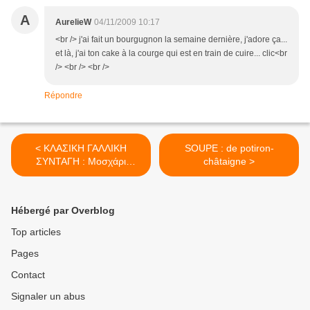
A
AurelieW
04/11/2009 10:17
<br /> j'ai fait un bourgugnon la semaine dernière, j'adore ça...
et là, j'ai ton cake à la courge qui est en train de cuire... clic<br
/> <br /> <br />
Répondre
< ΚΛΑΣΙΚΗ ΓΑΛΛΙΚΗ
SOUPE : de potiron-
ΣΥΝΤΑΓΗ : Μοσχάρι
châtaigne >
μπουργκινιόν
Hébergé par Overblog
Top articles
Pages
Contact
Signaler un abus