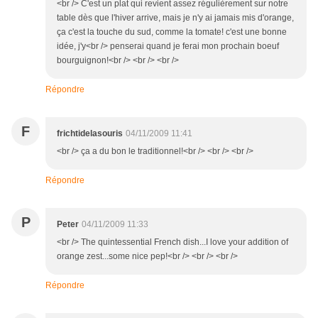
<br /> C'est un plat qui revient assez régulièrement sur notre
table dès que l'hiver arrive, mais je n'y ai jamais mis d'orange,
ça c'est la touche du sud, comme la tomate! c'est une bonne
idée, j'y<br /> penserai quand je ferai mon prochain boeuf
bourguignon!<br /> <br /> <br />
Répondre
F
frichtidelasouris
04/11/2009 11:41
<br /> ça a du bon le traditionnel!<br /> <br /> <br />
Répondre
P
Peter
04/11/2009 11:33
<br /> The quintessential French dish...I love your addition of
orange zest...some nice pep!<br /> <br /> <br />
Répondre