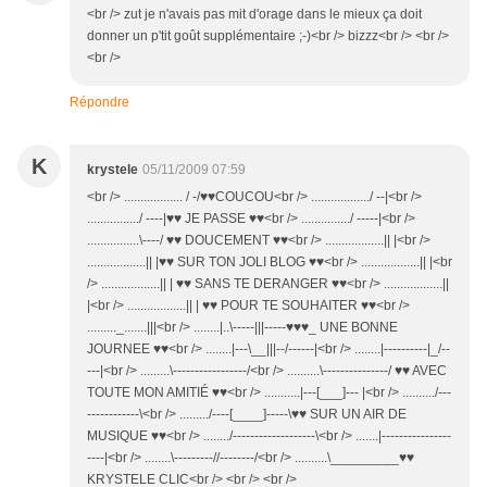
<br /> zut je n'avais pas mit d'orage dans le mieux ça doit
donner un p'tit goût supplémentaire ;-)<br /> bizzz<br /> <br />
<br />
Répondre
K
krystele
05/11/2009 07:59
<br /> .................. / -/♥♥COUCOU<br /> ................../ --|<br />
................/ ----|♥♥ JE PASSE ♥♥<br /> .............../ -----|<br />
................\----/ ♥♥ DOUCEMENT ♥♥<br /> ..................|| |<br />
..................|| |♥♥ SUR TON JOLI BLOG ♥♥<br /> ..................|| |<br
/> ..................|| | ♥♥ SANS TE DERANGER ♥♥<br /> ..................||
|<br /> ..................|| | ♥♥ POUR TE SOUHAITER ♥♥<br />
........._.......|||<br /> ........|..\-----|||-----♥♥♥_ UNE BONNE
JOURNEE ♥♥<br /> ........|---\__|||--/------|<br /> ........|----------|_/--
---|<br /> .........\-----------------/<br /> ..........\---------------/ ♥♥ AVEC
TOUTE MON AMITIÉ ♥♥<br /> ...........|---[___]--- |<br /> ........../---
------------\<br /> ........./----[____]-----\♥♥ SUR UN AIR DE
MUSIQUE ♥♥<br /> ......../-------------------\<br /> .......|----------------
----|<br /> ........\---------//--------/<br /> ..........\_________♥♥
KRYSTELE CLIC<br /> <br /> <br />