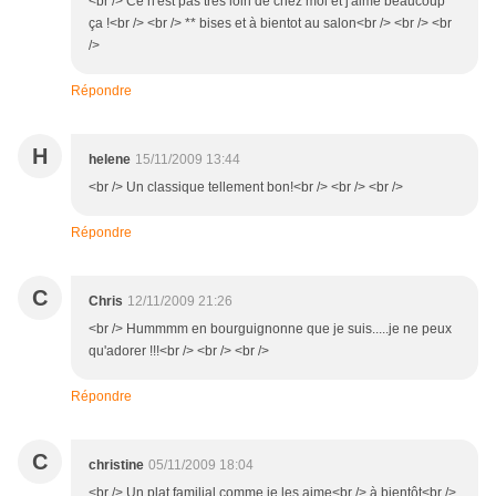
<br /> Ce n'est pas très loin de chez moi et j'aime beaucoup
ça !<br /> <br /> ** bises et à bientot au salon<br /> <br /> <br
/>
Répondre
H
helene
15/11/2009 13:44
<br /> Un classique tellement bon!<br /> <br /> <br />
Répondre
C
Chris
12/11/2009 21:26
<br /> Hummmm en bourguignonne que je suis.....je ne peux
qu'adorer !!!<br /> <br /> <br />
Répondre
C
christine
05/11/2009 18:04
<br /> Un plat familial comme je les aime<br /> à bientôt<br />