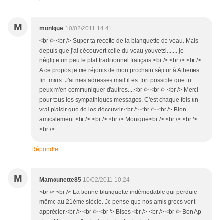
M
monique
10/02/2011 14:41
<br /> <br /> Super ta recette de la blanquette de veau. Mais
depuis que j'ai découvert celle du veau youvetsi....... je
néglige un peu le plat traditionnel français.<br /> <br /> <br />
A ce propos je me réjouis de mon prochain séjour à Athenes
fin mars. J'ai mes adresses mail il est fort possible que tu
peux m'en communiquer d'autres....<br /> <br /> <br /> Merci
pour tous les sympathiques messages. C'est chaque fois un
vrai plaisir que de les découvrir.<br /> <br /> <br /> Bien
amicalement.<br /> <br /> <br /> Monique<br /> <br /> <br />
<br />
Répondre
M
Mamounette85
10/02/2011 10:24
<br /> <br /> La bonne blanquette indémodable qui perdure
même au 21ème siècle. Je pense que nos amis grecs vont
apprécier.<br /> <br /> <br /> BIses <br /> <br /> <br /> Bon Ap