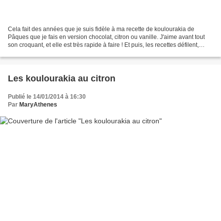
Cela fait des années que je suis fidèle à ma recette de koulourakia de
Pâques que je fais en version chocolat, citron ou vanille. J'aime avant tout
son croquant, et elle est très rapide à faire ! Et puis, les recettes défilent,
dans les magazines, sur...
Les koulourakia au citron
Publié le 14/01/2014 à 16:30
Par
MaryAthenes