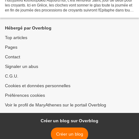
Πασχαλινά κουλουράκια Aujourd'hui, c'est vendredi Saint, jour de deuil pour
les croyants. Ici en Grèce, les cloches vont sonner le glas toute la journée et
en fin de journée des processions de croyants suivront l'Epitaphe dans tout
le pays. En ce jour...
Hébergé par Overblog
Top articles
Pages
Contact
Signaler un abus
C.G.U.
Cookies et données personnelles
Préférences cookies
Voir le profil de MaryAthenes sur le portail Overblog
Créer un blog sur Overblog
Créer un blog