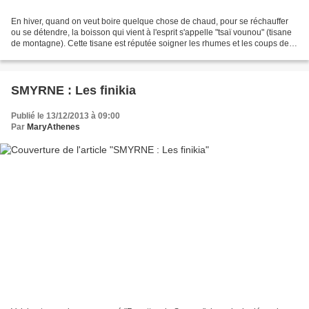
En hiver, quand on veut boire quelque chose de chaud, pour se réchauffer
ou se détendre, la boisson qui vient à l'esprit s'appelle "tsaï vounou" (tisane
de montagne). Cette tisane est réputée soigner les rhumes et les coups de
froid et on en trouve normalement...
SMYRNE : Les finikia
Publié le 13/12/2013 à 09:00
Par
MaryAthenes