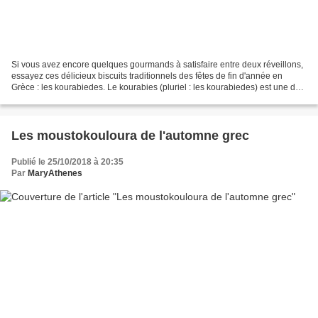
Si vous avez encore quelques gourmands à satisfaire entre deux réveillons,
essayez ces délicieux biscuits traditionnels des fêtes de fin d'année en
Grèce : les kourabiedes. Le kourabies (pluriel : les kourabiedes) est une des
trois gourmandises que l'on...
Les moustokouloura de l'automne grec
Publié le 25/10/2018 à 20:35
Par
MaryAthenes