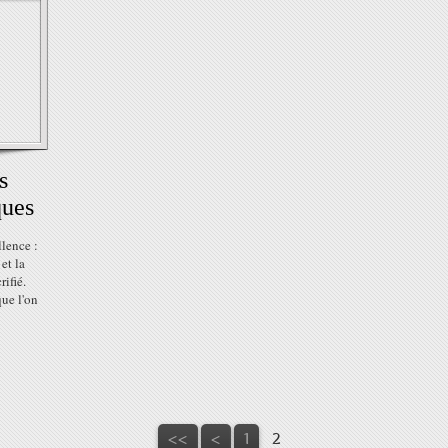
s
ques
lence :
et la
ifié.
que l'on
<<
<
1
2