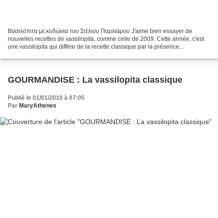
Βασιλόπιτα με κυδώνια του Στέλιου Παρλιαρου J'aime bien essayer de
nouvelles recettes de vassilopita, comme celle de 2009. Cette année, c'est
une vassilopita qui diffère de la recette classique par la présence
gourmande du coing associé à la cannelle...
GOURMANDISE : La vassilopita classique
Publié le 01/01/2010 à 07:05
Par
MaryAthenes