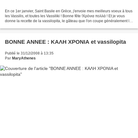
En ce 1er janvier, Saint Basile en Grèce, j'envoie mes meilleurs voeux à tous
les Vassilis, et toutes les Vassiliki ! Bonne fête !Χρόνια πολλά ! Et je vous
donne la recette de la vassilopita, le gâteau que l'on coupe généralement le
soir du 31 et dans...
BONNE ANNEE : ΚΑΛΗ ΧΡΟΝΙΑ et vassilopita
Publié le 31/12/2008 à 13:35
Par
MaryAthenes