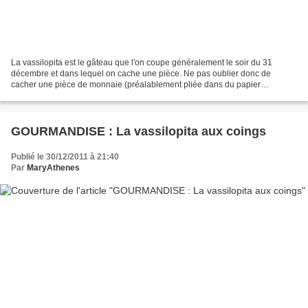
La vassilopita est le gâteau que l'on coupe généralement le soir du 31
décembre et dans lequel on cache une pièce. Ne pas oublier donc de
cacher une pièce de monnaie (préalablement pliée dans du papier
aluminium) ! L'idéal est de l'enfoncer verticalement...
GOURMANDISE : La vassilopita aux coings
Publié le 30/12/2011 à 21:40
Par
MaryAthenes